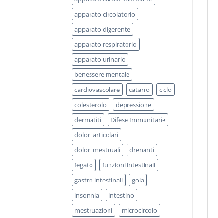
apparato circolatorio
apparato digerente
apparato respiratorio
apparato urinario
benessere mentale
cardiovascolare
catarro
ciclo
colesterolo
depressione
dermatiti
Difese Immunitarie
dolori articolari
dolori mestruali
drenanti
fegato
funzioni intestinali
gastro intestinali
gola
insonnia
intestino
mestruazioni
microcircolo