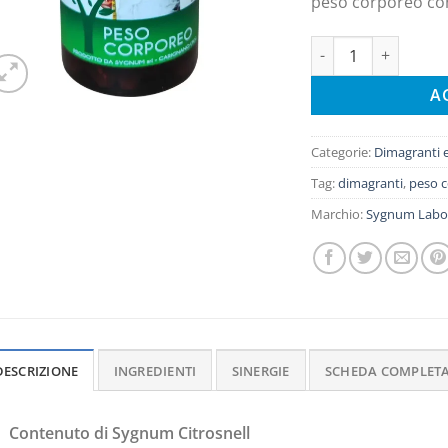
peso corporeo co
Sygnum Citrosnell q
A
Categorie:
Dimagranti 
Tag:
dimagranti
,
peso 
Marchio:
Sygnum Labor
DESCRIZIONE
INGREDIENTI
SINERGIE
SCHEDA COMPLET
Contenuto di Sygnum Citrosnell