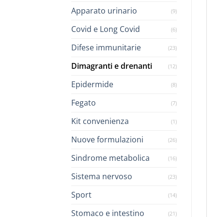
Apparato urinario
(9)
Covid e Long Covid
(6)
Difese immunitarie
(23)
Dimagranti e drenanti
(12)
Epidermide
(8)
Fegato
(7)
Kit convenienza
(1)
Nuove formulazioni
(26)
Sindrome metabolica
(16)
Sistema nervoso
(23)
Sport
(14)
Stomaco e intestino
(21)