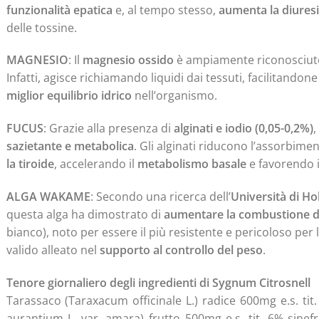
funzionalità epatica
e, al tempo stesso,
aumenta la diuresi
delle tossine.
MAGNESIO
: Il
magnesio ossido
è ampiamente riconosciuto
Infatti, agisce richiamando liquidi dai tessuti, facilitandon
miglior equilibrio idrico
nell’organismo.
FUCUS
: Grazie alla presenza di
alginati e iodio (0,05-0,2%)
,
sazietante e metabolica
. Gli alginati riducono l’assorbime
la tiroide
, accelerando il
metabolismo basale
e favorendo 
ALGA WAKAME
: Secondo una ricerca dell’
Università di H
questa alga ha dimostrato di
aumentare la combustione d
bianco), noto per essere il più resistente e pericoloso per
valido alleato nel
supporto al controllo del peso
.
Tenore giornaliero degli ingredienti di Sygnum Citrosnell
Tarassaco (Taraxacum officinale L.) radice 600mg e.s. tit
aurantium L. var. amara) frutto 500mg e.s. tit. 6% sine