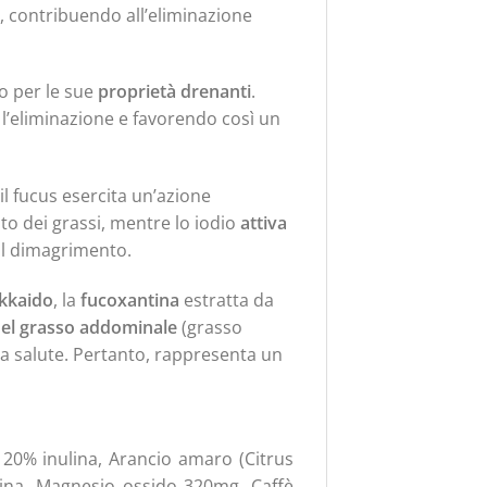
, contribuendo all’eliminazione
 per le sue
proprietà drenanti
.
e l’eliminazione e favorendo così un
 il fucus esercita un’azione
nto dei grassi, mentre lo iodio
attiva
il dimagrimento.
okkaido
, la
fucoxantina
estratta da
el grasso addominale
(grasso
 la salute. Pertanto, rappresenta un
. 20% inulina, Arancio amaro (Citrus
frina, Magnesio ossido 320mg, Caffè