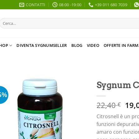
CONTATTI
08:00 -19:00
+39 011 680 7039
Cerca:
HOP
DIVENTA SYGNUMSELLER
BLOG
VIDEO
OFFERTE IN FARM
Sygnum Ci
5%
Il
22,40
19,
€
pre
Citrosnell è un pr
orig
funzioni depurativ
era:
amaro con funzione
22,4