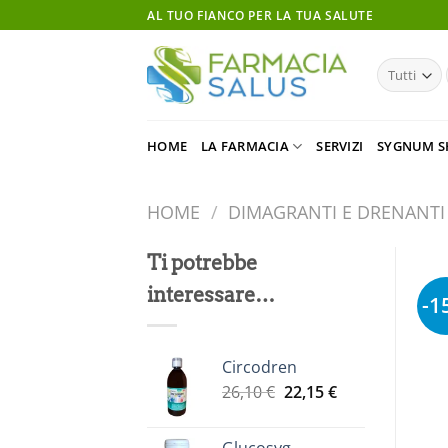
Salta
AL TUO FIANCO PER LA TUA SALUTE
ai
contenuti
HOME
LA FARMACIA
SERVIZI
SYGNUM S
HOME
/
DIMAGRANTI E DRENANTI
Ti potrebbe
interessare…
-1
Circodren
Il
Il
26,10
€
22,15
€
prezzo
prezzo
originale
attuale