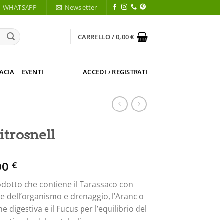
WHATSAPP
Newsletter
CARRELLO /
0,00
€
ACIA
EVENTI
ACCEDI / REGISTRATI
trosnell
Il
00
€
zzo
prezzo
odotto che contiene il Tarassaco con
inale
attuale
e dell’organismo e drenaggio, l’Arancio
è:
 digestiva e il Fucus per l’equilibrio del
0 €.
19,00 €.