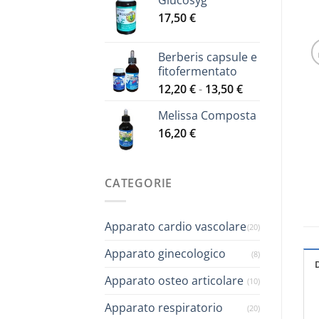
Glucosyg
era:
è:
17,50
€
26,10 €.
22,15 €.
Berberis capsule e
fitofermentato
Fascia
12,20
€
-
13,50
€
di
Melissa Composta
prezzo:
16,20
€
da
12,20 €
a
13,50 €
CATEGORIE
Apparato cardio vascolare
(20)
Apparato ginecologico
(8)
Apparato osteo articolare
(10)
Apparato respiratorio
(20)