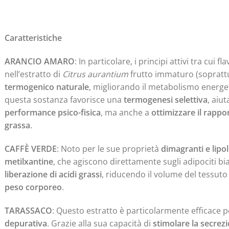
Caratteristiche
ARANCIO AMARO
: In particolare, i principi attivi tra cui 
nell’estratto di
Citrus aurantium
frutto immaturo (sopratt
termogenico naturale
, migliorando il metabolismo energet
questa sostanza favorisce una
termogenesi selettiva
, aiu
performance psico-fisica
, ma anche a
ottimizzare il rapp
grassa
.
CAFFÈ VERDE
: Noto per le sue proprietà
dimagranti e lipol
metilxantine
, che agiscono direttamente sugli adipociti b
liberazione di acidi grassi
, riducendo il volume del tessuto
peso corporeo
.
TARASSACO
: Questo estratto è particolarmente efficace p
depurativa
. Grazie alla sua capacità di
stimolare la secrezi