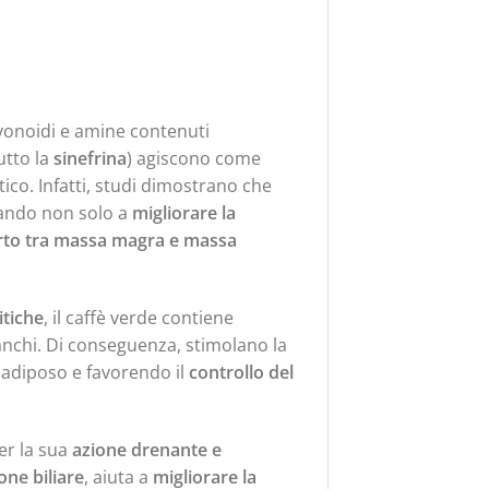
flavonoidi e amine contenuti
utto la
sinefrina
) agiscono come
ico. Infatti, studi dimostrano che
tando non solo a
migliorare la
orto tra massa magra e massa
itiche
, il caffè verde contiene
ianchi. Di conseguenza, stimolano la
 adiposo e favorendo il
controllo del
er la sua
azione drenante e
one biliare
, aiuta a
migliorare la