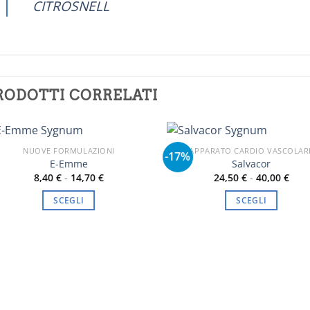
CITROSNELL
RODOTTI CORRELATI
NUOVE FORMULAZIONI
APPARATO CARDIO VASCOLAR
-17%
E-Emme
Salvacor
Fascia
Fasc
8,40
€
-
14,70
€
24,50
€
-
40,00
€
di
di
prezzo:
prez
SCEGLI
SCEGLI
da
da
8,40 €
24,5
Questo
Questo
a
a
prodotto
prodotto
14,70 €
40,0
ha
ha
più
più
varianti.
varianti.
Le
Le