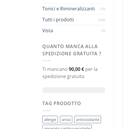
Tonici e Rimineralizzanti
(15)
Tutti i prodotti
(130)
Vista
(5)
QUANTO MANCA ALLA
SPEDIZIONE GRATUITA ?
Ti mancano
90,00
€
per la
spedizione gratuita
TAG PRODOTTO
allergie
ansia
antiossidante
apparato cardio-vascolarte