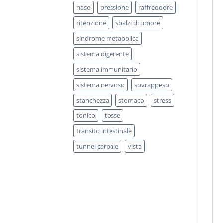
naso
pressione
raffreddore
ritenzione
sbalzi di umore
sindrome metabolica
sistema digerente
sistema immunitario
sistema nervoso
sovrappeso
stanchezza
stomaco
stress
tonico
tosse
transito intestinale
tunnel carpale
vista