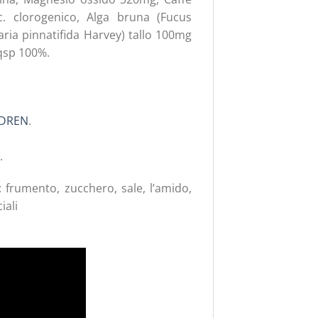
c. clorogenico, Alga bruna (Fucus
laria pinnatifida Harvey) tallo 100mg
 qsp 100%.
DREN
.
.
 frumento, zucchero, sale, l’amido,
iali