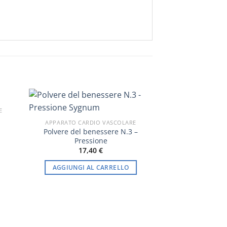
E
-16%
APPARATO CARDIO VASCOLARE
ia
Polvere del benessere N.3 –
Pressione
zo:
17,40
€
0 €
AGGIUNGI AL CARRELLO
0 €
APPARATO CARD