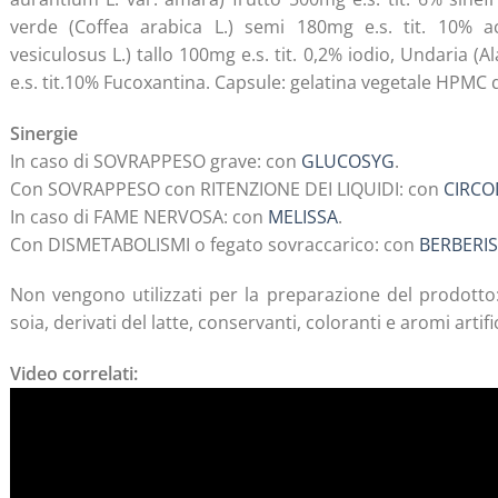
verde (Coffea arabica L.) semi 180mg e.s. tit. 10% a
vesiculosus L.) tallo 100mg e.s. tit. 0,2% iodio, Undaria (A
e.s. tit.10% Fucoxantina. Capsule: gelatina vegetale HPMC
Sinergie
In caso di SOVRAPPESO grave: con
GLUCOSYG
.
Con SOVRAPPESO con RITENZIONE DEI LIQUIDI: con
CIRCO
In caso di FAME NERVOSA: con
MELISSA
.
Con DISMETABOLISMI o fegato sovraccarico: con
BERBERIS
Non vengono utilizzati per la preparazione del prodotto:
soia, derivati del latte, conservanti, coloranti e aromi artific
Video correlati: