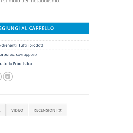
n stimolo del metabolismo.
uantità
GGIUNGI AL CARRELLO
e drenanti
,
Tutti i prodotti
corporeo
,
sovrappeso
atorio Erboristico
A
VIDEO
RECENSIONI (0)