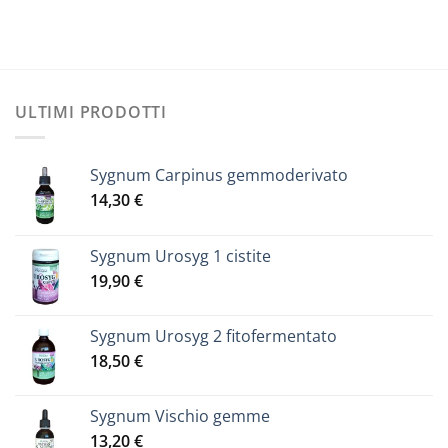
varianti.
Le
opzioni
possono
essere
ULTIMI PRODOTTI
scelte
nella
pagina
Sygnum Carpinus gemmoderivato
del
14,30
€
prodotto
Sygnum Urosyg 1 cistite
19,90
€
Sygnum Urosyg 2 fitofermentato
18,50
€
Sygnum Vischio gemme
13,20
€