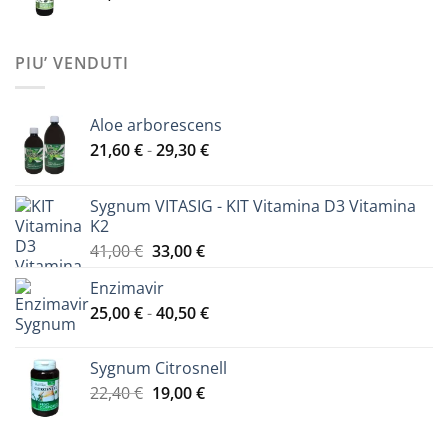
PIU’ VENDUTI
Aloe arborescens
Fascia
21,60
€
-
29,30
€
di
prezzo:
Sygnum VITASIG - KIT Vitamina D3 Vitamina
da
K2
21,60 €
Il
Il
41,00
€
33,00
€
a
prezzo
prezzo
29,30 €
Enzimavir
originale
attuale
Fascia
25,00
€
-
era:
40,50
€
è:
di
41,00 €.
33,00 €.
prezzo:
Sygnum Citrosnell
da
Il
Il
22,40
€
19,00
€
25,00 €
prezzo
prezzo
a
originale
attuale
40,50 €