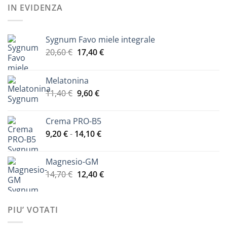
era:
è:
IN EVIDENZA
22,40 €.
19,00 €.
Sygnum Favo miele integrale
Il
Il
20,60
€
17,40
€
prezzo
prezzo
originale
attuale
Melatonina
era:
è:
Il
Il
11,40
€
9,60
€
20,60 €.
17,40 €.
prezzo
prezzo
originale
attuale
Crema PRO-B5
era:
è:
Fascia
9,20
€
-
14,10
€
11,40 €.
9,60 €.
di
prezzo:
Magnesio-GM
da
Il
Il
14,70
€
12,40
€
9,20 €
prezzo
prezzo
a
originale
attuale
14,10 €
era:
è:
PIU’ VOTATI
14,70 €.
12,40 €.