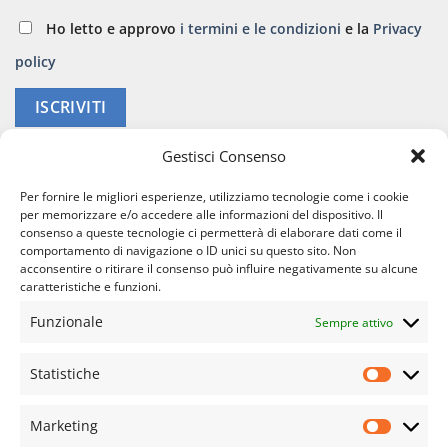
Ho letto e approvo
i termini e le condizioni
e la
Privacy
policy
ISCRIVITI
Gestisci Consenso
Per fornire le migliori esperienze, utilizziamo tecnologie come i cookie
per memorizzare e/o accedere alle informazioni del dispositivo. Il
consenso a queste tecnologie ci permetterà di elaborare dati come il
comportamento di navigazione o ID unici su questo sito. Non
acconsentire o ritirare il consenso può influire negativamente su alcune
caratteristiche e funzioni.
APPARATO CARDIO VASCOLARE
APPARATO GINECOLOGICO
APPARATO OSTEO ARTICOLARE
APPARATO RESPIRATORIO
Funzionale
Sempre attivo
APPARATO URINARIO
COVID E LONG COVID
DIFESE IMMUNITARIE
DIMAGRANTI E DRENANTI
EPIDERMIDE
FEGATO
NUOVE FORMULAZIONI
SINDROME METABOLICA
SISTEMA NERVOSO
SPORT
STOMACO E INTESTINO
Statistiche
TONICI E RIMINERALIZZANTI
TUTTI I PRODOTTI
VISTA
Statisti
© Copyright 2023- 2025 | Farmacia Salus SAS di Portalupi
Marketing
Pierluisa e C. – P.IVA e C.F. 11589610010 | Tutti I diritti sono
Marketi