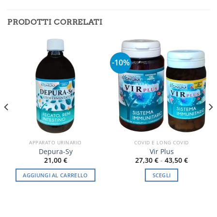
PRODOTTI CORRELATI
-10%
APPARATO URINARIO
COVID E LONG COVID
Depura-Sy
Vir Plus
Fascia
21,00
€
27,30
€
-
43,50
€
di
prezzo:
AGGIUNGI AL CARRELLO
SCEGLI
da
27,30 €
Questo
a
prodotto
43,50 €
ha
più