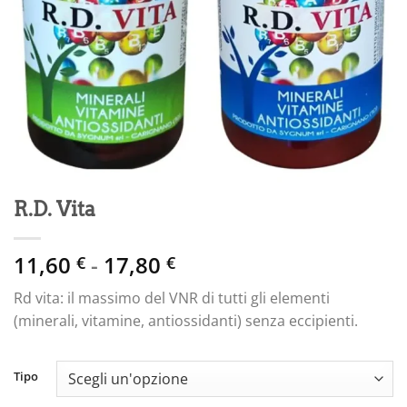
R.D. Vita
Fascia
11,60
-
17,80
€
€
di
Rd vita: il massimo del VNR di tutti gli elementi
prezzo:
(minerali, vitamine, antiossidanti) senza eccipienti.
da
11,60 €
a
Tipo
17,80 €