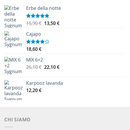
Erbe della notte
Il
Il
15,90
€
13,50
€
Valutato
5.00
su 5
prezzo
prezzo
Cajapo
originale
attuale
era:
è:
15,90 €.
13,50 €.
18,60
€
Valutato
4.00
su
5
MIX 6+2
Il
Il
26,10
€
22,10
€
prezzo
prezzo
originale
attuale
Karpooz lavanda
era:
è:
12,20
€
26,10 €.
22,10 €.
CHI SIAMO