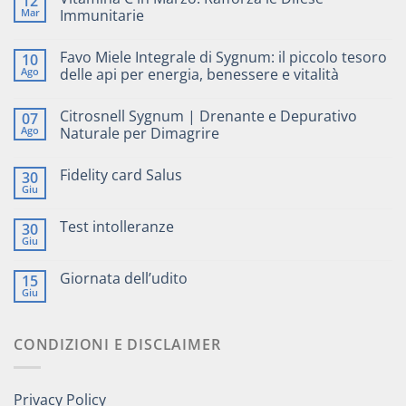
12
Mar
Immunitarie
Favo Miele Integrale di Sygnum: il piccolo tesoro
10
Ago
delle api per energia, benessere e vitalità
Citrosnell Sygnum | Drenante e Depurativo
07
Ago
Naturale per Dimagrire
Fidelity card Salus
30
Giu
Test intolleranze
30
Giu
Giornata dell’udito
15
Giu
CONDIZIONI E DISCLAIMER
Privacy Policy