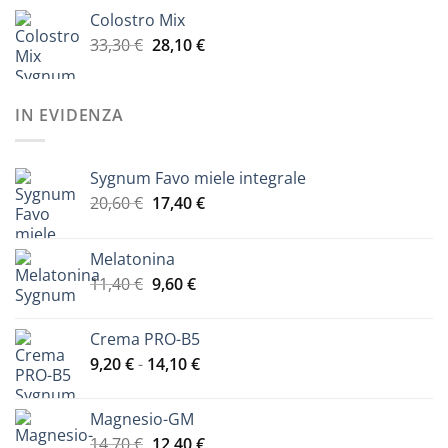
prezzo
prezzo
40,50 €
Colostro Mix
originale
attuale
Il
Il
33,30
€
era:
28,10
€
è:
prezzo
prezzo
41,00 €.
33,00 €.
originale
attuale
era:
è:
IN EVIDENZA
33,30 €.
28,10 €.
Sygnum Favo miele integrale
Il
Il
20,60
€
17,40
€
prezzo
prezzo
originale
attuale
Melatonina
era:
è:
Il
Il
11,40
€
9,60
€
20,60 €.
17,40 €.
prezzo
prezzo
originale
attuale
Crema PRO-B5
era:
è:
Fascia
9,20
€
-
14,10
€
11,40 €.
9,60 €.
di
prezzo:
Magnesio-GM
da
Il
Il
14,70
€
12,40
€
9,20 €