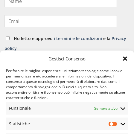
Ho letto e approvo
i termini e le condizioni
e la
Privacy
policy
Gestisci Consenso
ISCRIVITI
Per fornire le migliori esperienze, utilizziamo tecnologie come i cookie
per memorizzare e/o accedere alle informazioni del dispositivo. Il
consenso a queste tecnologie ci permetterà di elaborare dati come il
comportamento di navigazione o ID unici su questo sito. Non
acconsentire o ritirare il consenso può influire negativamente su alcune
caratteristiche e funzioni.
Funzionale
Sempre attivo
APPARATO CARDIO VASCOLARE
APPARATO GINECOLOGICO
APPARATO OSTEO ARTICOLARE
APPARATO RESPIRATORIO
Statistiche
Statisti
APPARATO URINARIO
COVID E LONG COVID
DIFESE IMMUNITARIE
DIMAGRANTI E DRENANTI
EPIDERMIDE