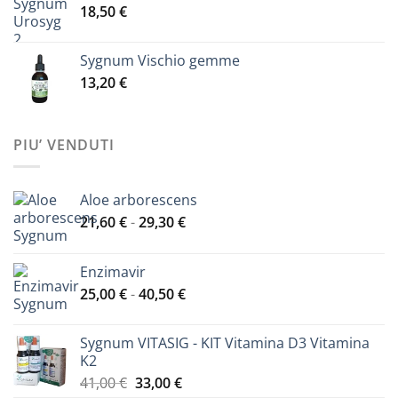
18,50
€
Sygnum Vischio gemme
13,20
€
PIU’ VENDUTI
Aloe arborescens
Fascia
21,60
€
-
29,30
€
di
prezzo:
Enzimavir
da
Fascia
25,00
€
-
40,50
€
21,60 €
di
a
prezzo:
29,30 €
Sygnum VITASIG - KIT Vitamina D3 Vitamina
da
K2
25,00 €
Il
Il
41,00
€
33,00
€
a