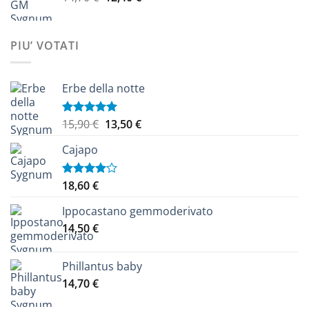
prezzo
prezzo
a
originale
attuale
14,10 €
era:
è:
PIU’ VOTATI
14,70 €.
12,40 €.
Erbe della notte
Il
Il
15,90
€
13,50
€
Valutato
5.00
su 5
prezzo
prezzo
Cajapo
originale
attuale
era:
è:
15,90 €.
13,50 €.
18,60
€
Valutato
4.00
su
5
Ippocastano gemmoderivato
14,50
€
Phillantus baby
14,70
€