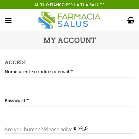
Salta
AL TUO FIANCO PER LA TUA SALUTE
ai
contenuti
MY ACCOUNT
ACCEDI
Richiesto
Nome utente o indirizzo email
*
Richiesto
Password
*
Are you human? Please solve: