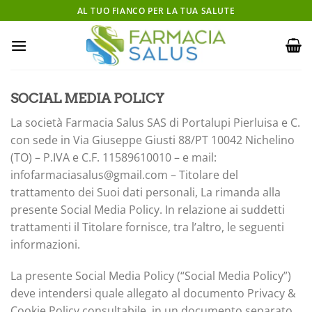
Salta
AL TUO FIANCO PER LA TUA SALUTE
ai
contenuti
SOCIAL MEDIA POLICY
La società Farmacia Salus SAS di Portalupi Pierluisa e C.
con sede in Via Giuseppe Giusti 88/PT 10042 Nichelino
(TO) – P.IVA e C.F. 11589610010 – e mail:
infofarmaciasalus@gmail.com – Titolare del
trattamento dei Suoi dati personali, La rimanda alla
presente Social Media Policy. In relazione ai suddetti
trattamenti il Titolare fornisce, tra l’altro, le seguenti
informazioni.
La presente Social Media Policy (“Social Media Policy”)
deve intendersi quale allegato al documento Privacy &
Cookie Policy consultabile, in un documento separato