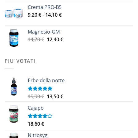
originale
attuale
Crema PRO-B5
era:
è:
Fascia
9,20
€
-
14,10
€
11,40 €.
9,60 €.
di
prezzo:
Magnesio-GM
da
Il
Il
14,70
€
12,40
€
9,20 €
prezzo
prezzo
a
originale
attuale
14,10 €
era:
è:
PIU’ VOTATI
14,70 €.
12,40 €.
Erbe della notte
Il
Il
15,90
€
13,50
€
Valutato
5.00
su 5
prezzo
prezzo
Cajapo
originale
attuale
era:
è:
15,90 €.
13,50 €.
18,60
€
Valutato
4.00
su
5
Nitrosyg