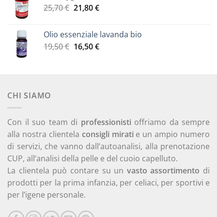
Il
Il
25,70
€
21,80
€
prezzo
prezzo
originale
attuale
Olio essenziale lavanda bio
era:
è:
Il
Il
19,50
€
16,50
€
25,70 €.
21,80 €.
prezzo
prezzo
originale
attuale
era:
è:
19,50 €.
16,50 €.
CHI SIAMO
Con il suo team di
professionisti
offriamo da sempre
alla nostra clientela
consigli mirati
e un ampio numero
di servizi, che vanno dall’autoanalisi, alla prenotazione
CUP, all’analisi della pelle e del cuoio capelluto.
La clientela può contare su un
vasto assortimento
di
prodotti per la prima infanzia, per celiaci, per sportivi e
per l’igene personale.