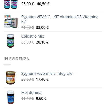
Fascia
25,00
€
-
40,50
€
21,60 €
di
a
prezzo:
29,30 €
Sygnum VITASIG - KIT Vitamina D3 Vitamina
da
K2
25,00 €
Il
Il
41,00
€
33,00
€
a
prezzo
prezzo
40,50 €
Colostro Mix
originale
attuale
Il
Il
33,30
€
era:
28,10
€
è:
prezzo
prezzo
41,00 €.
33,00 €.
originale
attuale
era:
è:
IN EVIDENZA
33,30 €.
28,10 €.
Sygnum Favo miele integrale
Il
Il
20,60
€
17,40
€
prezzo
prezzo
originale
attuale
Melatonina
era:
è:
Il
Il
11,40
€
9,60
€
20,60 €.
17,40 €.
prezzo
prezzo