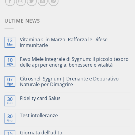
ULTIME NEWS
Vitamina C in Marzo: Rafforza le Difese
12
Mar
Immunitarie
Favo Miele Integrale di Sygnum: il piccolo tesoro
10
Ago
delle api per energia, benessere e vitalità
Citrosnell Sygnum | Drenante e Depurativo
07
Ago
Naturale per Dimagrire
Fidelity card Salus
30
Giu
Test intolleranze
30
Giu
Giornata dell’udito
15