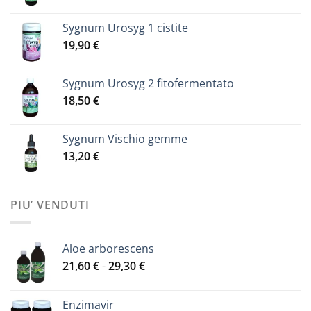
Sygnum Urosyg 1 cistite
19,90
€
Sygnum Urosyg 2 fitofermentato
18,50
€
Sygnum Vischio gemme
13,20
€
PIU’ VENDUTI
Aloe arborescens
Fascia
21,60
€
-
29,30
€
di
prezzo:
Enzimavir
da