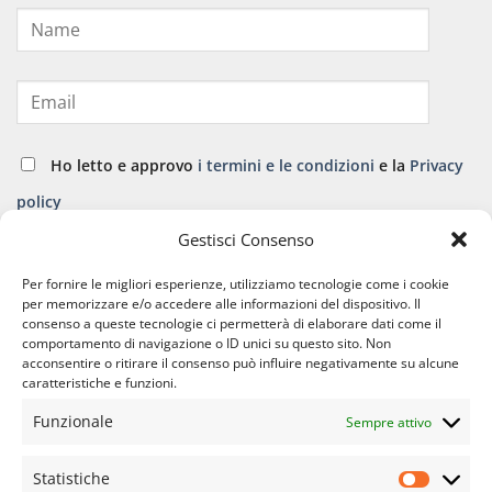
Ho letto e approvo
i termini e le condizioni
e la
Privacy
policy
Gestisci Consenso
ISCRIVITI
Per fornire le migliori esperienze, utilizziamo tecnologie come i cookie
per memorizzare e/o accedere alle informazioni del dispositivo. Il
consenso a queste tecnologie ci permetterà di elaborare dati come il
comportamento di navigazione o ID unici su questo sito. Non
acconsentire o ritirare il consenso può influire negativamente su alcune
caratteristiche e funzioni.
Funzionale
Sempre attivo
APPARATO CARDIO VASCOLARE
APPARATO GINECOLOGICO
APPARATO OSTEO ARTICOLARE
APPARATO RESPIRATORIO
Statistiche
Statisti
APPARATO URINARIO
COVID E LONG COVID