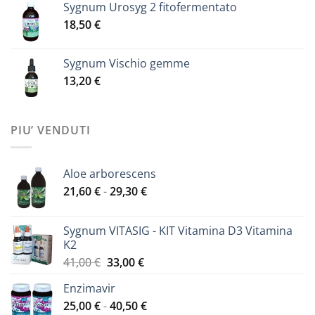
Sygnum Urosyg 2 fitofermentato
18,50
€
Sygnum Vischio gemme
13,20
€
PIU’ VENDUTI
Aloe arborescens
Fascia
21,60
€
-
29,30
€
di
prezzo:
Sygnum VITASIG - KIT Vitamina D3 Vitamina
da
K2
21,60 €
Il
Il
41,00
€
33,00
€
a
prezzo
prezzo
29,30 €
Enzimavir
originale
attuale
Fascia
25,00
€
-
era:
40,50
€
è: