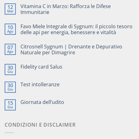
Vitamina C in Marzo: Rafforza le Difese
12
Mar
Immunitarie
Favo Miele Integrale di Sygnum: il piccolo tesoro
10
Ago
delle api per energia, benessere e vitalità
Citrosnell Sygnum | Drenante e Depurativo
07
Ago
Naturale per Dimagrire
Fidelity card Salus
30
Giu
Test intolleranze
30
Giu
Giornata dell’udito
15
Giu
CONDIZIONI E DISCLAIMER