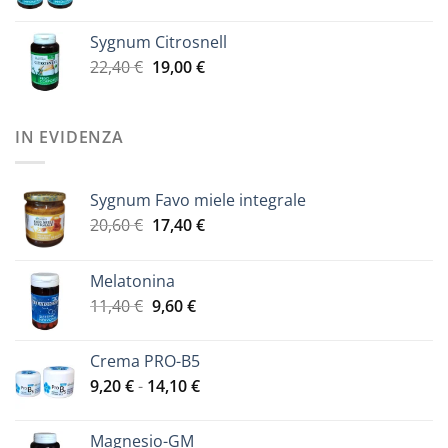
di
41,00 €.
33,00 €.
prezzo:
Sygnum Citrosnell
da
Il
Il
22,40
€
19,00
€
25,00 €
prezzo
prezzo
a
originale
attuale
40,50 €
era:
è:
IN EVIDENZA
22,40 €.
19,00 €.
Sygnum Favo miele integrale
Il
Il
20,60
€
17,40
€
prezzo
prezzo
originale
attuale
Melatonina
era:
è:
Il
Il
11,40
€
9,60
€
20,60 €.
17,40 €.
prezzo
prezzo
originale
attuale
Crema PRO-B5
era:
è:
Fascia
9,20
€
-
14,10
€
11,40 €.
9,60 €.
di
prezzo:
Magnesio-GM
da