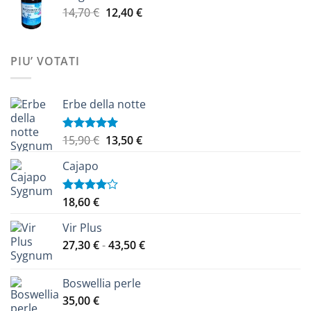
Il
Il
14,70
€
12,40
€
9,20 €
prezzo
prezzo
a
originale
attuale
14,10 €
era:
è:
PIU’ VOTATI
14,70 €.
12,40 €.
Erbe della notte
Il
Il
15,90
€
13,50
€
Valutato
5.00
su 5
prezzo
prezzo
Cajapo
originale
attuale
era:
è:
15,90 €.
13,50 €.
18,60
€
Valutato
4.00
su
5
Vir Plus
Fascia
27,30
€
-
43,50
€
di
prezzo:
Boswellia perle
da
35,00
€
27,30 €