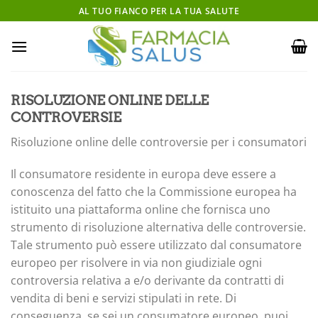
Salta
AL TUO FIANCO PER LA TUA SALUTE
ai
contenuti
RISOLUZIONE ONLINE DELLE
CONTROVERSIE
Risoluzione online delle controversie per i consumatori
Il consumatore residente in europa deve essere a
conoscenza del fatto che la Commissione europea ha
istituito una piattaforma online che fornisca uno
strumento di risoluzione alternativa delle controversie.
Tale strumento può essere utilizzato dal consumatore
europeo per risolvere in via non giudiziale ogni
controversia relativa a e/o derivante da contratti di
vendita di beni e servizi stipulati in rete. Di
conseguenza, se sei un consumatore europeo, puoi