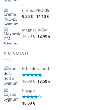
prezzo
prezzo
originale
attuale
Crema PRO-B5
era:
è:
Fascia
9,20
€
-
14,10
€
11,40 €.
9,60 €.
di
prezzo:
Magnesio-GM
da
Il
Il
14,70
€
12,40
€
9,20 €
prezzo
prezzo
a
originale
attuale
14,10 €
era:
è:
PIU’ VOTATI
14,70 €.
12,40 €.
Erbe della notte
Il
Il
15,90
€
13,50
€
Valutato
5.00
su 5
prezzo
prezzo
Cajapo
originale
attuale
era:
è:
15,90 €.
13,50 €.
18,60
€
Valutato
4.00
su