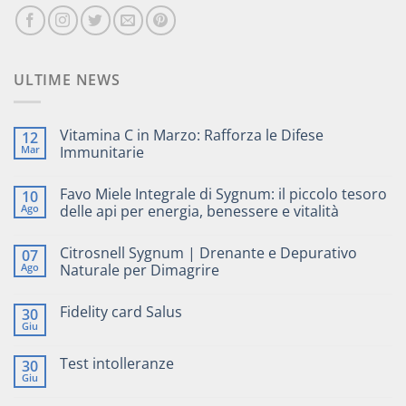
ULTIME NEWS
Vitamina C in Marzo: Rafforza le Difese
12
Mar
Immunitarie
Favo Miele Integrale di Sygnum: il piccolo tesoro
10
Ago
delle api per energia, benessere e vitalità
Citrosnell Sygnum | Drenante e Depurativo
07
Ago
Naturale per Dimagrire
Fidelity card Salus
30
Giu
Test intolleranze
30
Giu