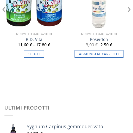
NUOVE FORMULAZIONI
NUOVE FORMULAZIONI
R.D. Vita
Poseidon
Fascia
Il
Il
11,60
€
-
17,80
€
3,00
€
2,50
€
di
prezzo
prezzo
prezzo:
originale
attuale
SCEGLI
AGGIUNGI AL CARRELLO
da
era:
è:
11,60 €
3,00 €.
2,50 €.
Questo
a
prodotto
17,80 €
ha
più
varianti.
Le
opzioni
possono
ULTIMI PRODOTTI
essere
scelte
nella
Sygnum Carpinus gemmoderivato
pagina