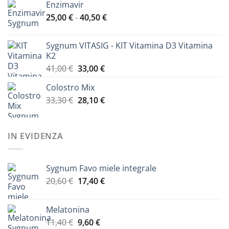
Enzimavir
da
Fascia
25,00
€
-
40,50
€
21,60 €
di
a
prezzo:
29,30 €
Sygnum VITASIG - KIT Vitamina D3 Vitamina
da
K2
25,00 €
Il
Il
41,00
€
33,00
€
a
prezzo
prezzo
40,50 €
Colostro Mix
originale
attuale
Il
Il
33,30
€
era:
28,10
€
è:
prezzo
prezzo
41,00 €.
33,00 €.
originale
attuale
era:
è:
IN EVIDENZA
33,30 €.
28,10 €.
Sygnum Favo miele integrale
Il
Il
20,60
€
17,40
€
prezzo
prezzo
originale
attuale
Melatonina
era:
è:
Il
Il
11,40
€
9,60
€
20,60 €.
17,40 €.