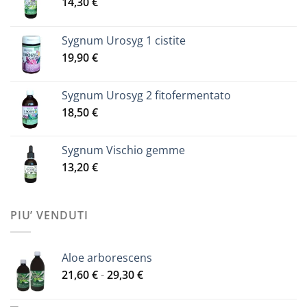
14,30
€
del
prodotto
Sygnum Urosyg 1 cistite
19,90
€
Sygnum Urosyg 2 fitofermentato
18,50
€
Sygnum Vischio gemme
13,20
€
PIU’ VENDUTI
Aloe arborescens
Fascia
21,60
€
-
29,30
€
di
prezzo: