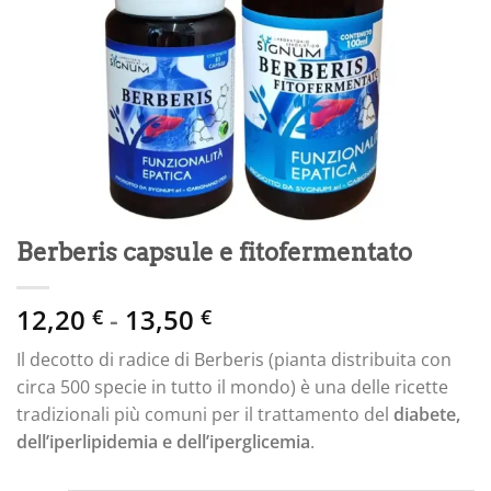
Berberis capsule e fitofermentato
Fascia
12,20
-
13,50
€
€
di
Il decotto di radice di Berberis (pianta distribuita con
prezzo:
circa 500 specie in tutto il mondo) è una delle ricette
da
tradizionali più comuni per il trattamento del
diabete,
12,20 €
dell’iperlipidemia e dell’iperglicemia
.
a
13,50 €