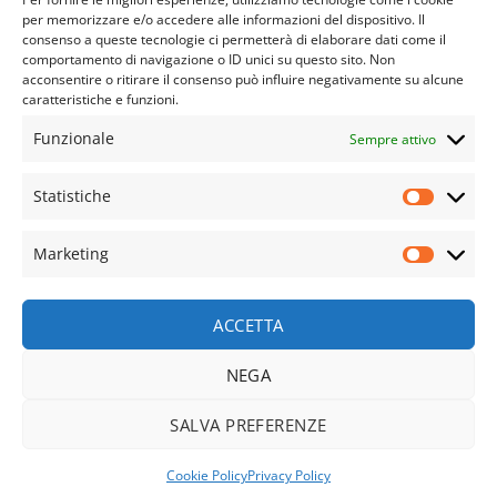
per memorizzare e/o accedere alle informazioni del dispositivo. Il
consenso a queste tecnologie ci permetterà di elaborare dati come il
comportamento di navigazione o ID unici su questo sito. Non
acconsentire o ritirare il consenso può influire negativamente su alcune
caratteristiche e funzioni.
APPARATO CARDIO VASCOLARE
APPARATO GINECOLOGICO
APPARATO OSTEO ARTICOLARE
APPARATO RESPIRATORIO
Funzionale
Sempre attivo
APPARATO URINARIO
COVID E LONG COVID
DIFESE IMMUNITARIE
DIMAGRANTI E DRENANTI
EPIDERMIDE
FEGATO
NUOVE FORMULAZIONI
SINDROME METABOLICA
SISTEMA NERVOSO
SPORT
STOMACO E INTESTINO
Statistiche
TONICI E RIMINERALIZZANTI
TUTTI I PRODOTTI
VISTA
Statisti
© Copyright 2023- 2025 | Farmacia Salus SAS di Portalupi
Marketing
Pierluisa e C. – P.IVA e C.F. 11589610010 | Tutti I diritti sono
Marketi
riservati |
Web Design by2026 ©
Way Solutions srls
ACCETTA
NEGA
Recedere dal contratto qui
SALVA PREFERENZE
Cookie Policy
Privacy Policy