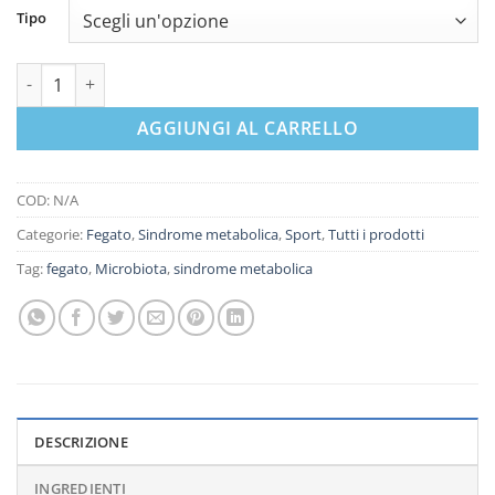
Tipo
Berberis capsule e fitofermentato quantità
AGGIUNGI AL CARRELLO
COD:
N/A
Categorie:
Fegato
,
Sindrome metabolica
,
Sport
,
Tutti i prodotti
Tag:
fegato
,
Microbiota
,
sindrome metabolica
DESCRIZIONE
INGREDIENTI