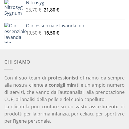
5
Nitrosyg
Il
Il
25,70
€
21,80
€
prezzo
prezzo
originale
attuale
Olio essenziale lavanda bio
era:
è:
Il
Il
19,50
€
16,50
€
25,70 €.
21,80 €.
prezzo
prezzo
originale
attuale
era:
è:
19,50 €.
16,50 €.
CHI SIAMO
Con il suo team di
professionisti
offriamo da sempre
alla nostra clientela
consigli mirati
e un ampio numero
di servizi, che vanno dall’autoanalisi, alla prenotazione
CUP, all’analisi della pelle e del cuoio capelluto.
La clientela può contare su un
vasto assortimento
di
prodotti per la prima infanzia, per celiaci, per sportivi e
per l’igene personale.