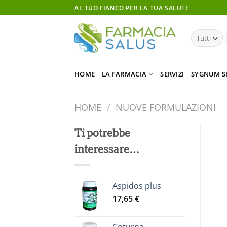
Salta
AL TUO FIANCO PER LA TUA SALUTE
ai
contenuti
HOME
LA FARMACIA
SERVIZI
SYGNUM S
HOME
/
NUOVE FORMULAZIONI
Ti potrebbe
interessare…
Aspidos plus
17,65
€