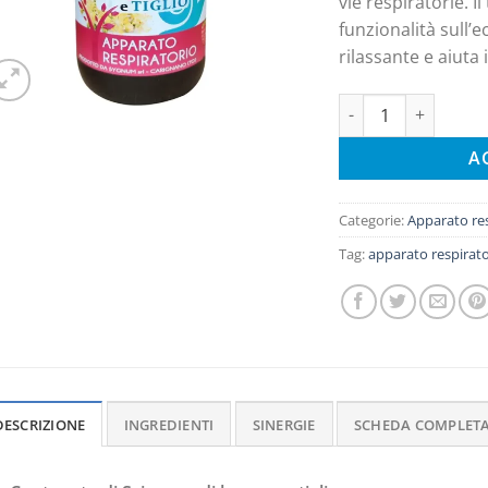
vie respiratorie. Il
funzionalità sull’
rilassante e aiuta 
Sciroppo di lumaca e
A
Categorie:
Apparato re
Tag:
apparato respirat
DESCRIZIONE
INGREDIENTI
SINERGIE
SCHEDA COMPLET