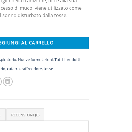
 tiglio nella tradizione, oltre alla sua
eccesso di muco, viene utilizzato come
il sonno disturbato dalla tosse.
 tiglio quantità
GGIUNGI AL CARRELLO
spiratorio
,
Nuove formulazioni
,
Tutti i prodotti
orio
,
catarro
,
raffreddore
,
tosse
A
RECENSIONI (0)