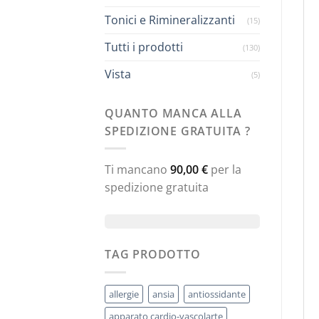
Tonici e Rimineralizzanti
(15)
Tutti i prodotti
(130)
Vista
(5)
QUANTO MANCA ALLA
SPEDIZIONE GRATUITA ?
Ti mancano
90,00
€
per la
spedizione gratuita
TAG PRODOTTO
allergie
ansia
antiossidante
apparato cardio-vascolarte