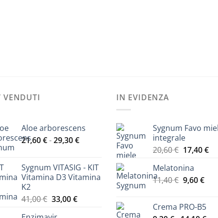
’ VENDUTI
IN EVIDENZA
Aloe arborescens
Sygnum Favo mie
integrale
Fascia
21,60
€
-
29,30
€
Il
Il
di
20,60
€
17,40
€
prezzo
pr
prezzo:
Sygnum VITASIG - KIT
Melatonina
originale
at
da
Vitamina D3 Vitamina
Il
Il
11,40
€
era:
9,60
€
è:
21,60 €
K2
prezzo
pre
20,60 €.
17
a
Il
Il
41,00
€
33,00
€
originale
att
29,30 €
Crema PRO-B5
prezzo
prezzo
era:
è:
Enzimavir