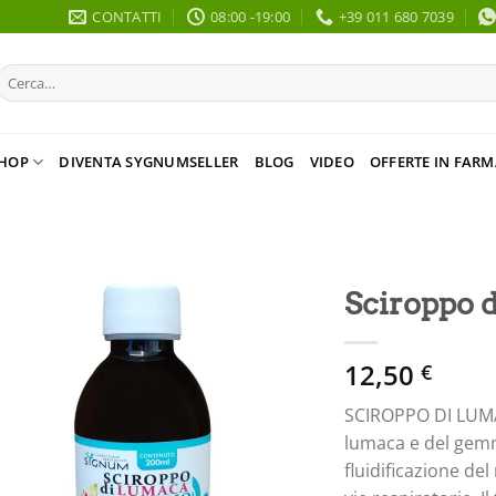
CONTATTI
08:00 -19:00
+39 011 680 7039
Cerca:
HOP
DIVENTA SYGNUMSELLER
BLOG
VIDEO
OFFERTE IN FARM
Sciroppo d
12,50
€
SCIROPPO DI LUMAC
lumaca e del gemmo
fluidificazione del