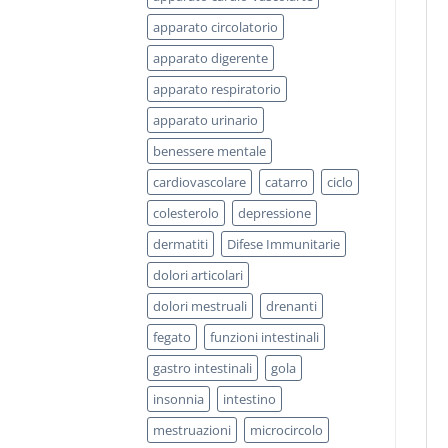
apparato circolatorio
apparato digerente
apparato respiratorio
apparato urinario
benessere mentale
cardiovascolare
catarro
ciclo
colesterolo
depressione
dermatiti
Difese Immunitarie
dolori articolari
dolori mestruali
drenanti
fegato
funzioni intestinali
gastro intestinali
gola
insonnia
intestino
mestruazioni
microcircolo