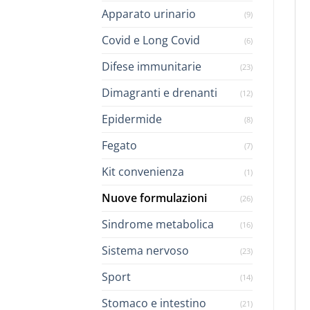
Apparato urinario
(9)
Covid e Long Covid
(6)
Difese immunitarie
(23)
Dimagranti e drenanti
(12)
Epidermide
(8)
Fegato
(7)
Kit convenienza
(1)
Nuove formulazioni
(26)
Sindrome metabolica
(16)
Sistema nervoso
(23)
Sport
(14)
Stomaco e intestino
(21)