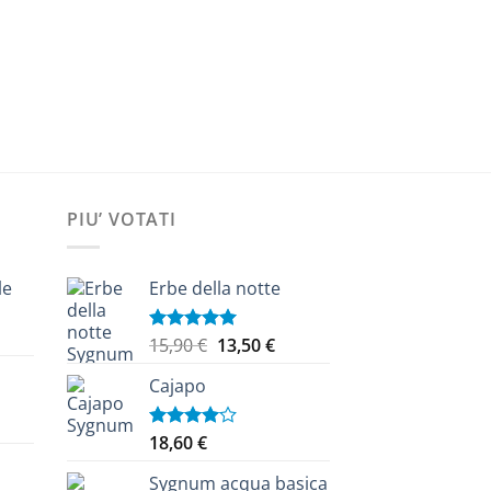
AGGIUNGI A
PIU’ VOTATI
le
Erbe della notte
Il
Il
15,90
€
13,50
€
Valutato
ezzo
5.00
su 5
prezzo
prezzo
tuale
Cajapo
originale
attuale
era:
è:
zzo
,40 €.
15,90 €.
13,50 €.
18,60
€
Valutato
uale
4.00
su
5
Sygnum acqua basica