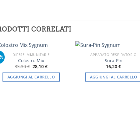
RODOTTI CORRELATI
DIFESE IMMUNITARIE
APPARATO RESPIRATORIO
6%
Colostro Mix
Sura-Pin
Il
Il
33,30
€
28,10
€
16,20
€
prezzo
prezzo
originale
attuale
AGGIUNGI AL CARRELLO
AGGIUNGI AL CARRELLO
era:
è:
33,30 €.
28,10 €.