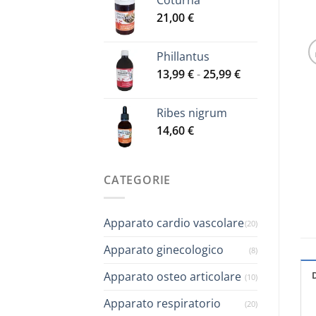
Coturna
21,00
€
Phillantus
Fascia
13,99
€
-
25,99
€
di
prezzo:
Ribes nigrum
da
14,60
€
13,99 €
a
25,99 €
CATEGORIE
Apparato cardio vascolare
(20)
Apparato ginecologico
(8)
Apparato osteo articolare
(10)
Apparato respiratorio
(20)