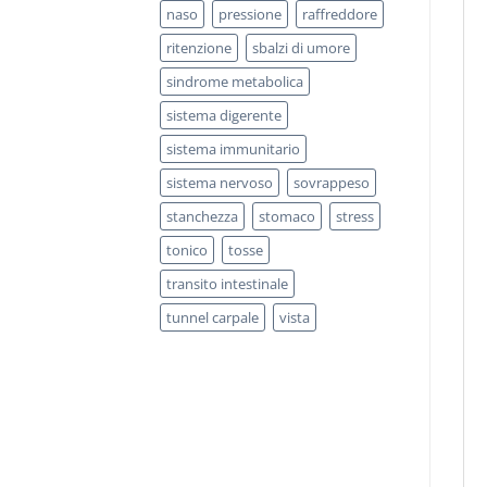
naso
pressione
raffreddore
ritenzione
sbalzi di umore
sindrome metabolica
sistema digerente
sistema immunitario
sistema nervoso
sovrappeso
stanchezza
stomaco
stress
tonico
tosse
transito intestinale
tunnel carpale
vista