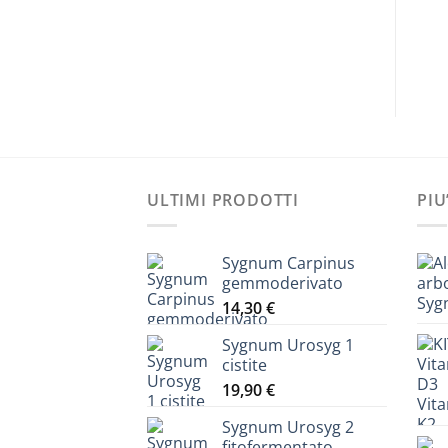
originale
attuale
AGGIUNGI AL CARRELLO
era:
è:
I AL CARRELLO
30,70 €.
26,00 €.
ULTIMI PRODOTTI
PIU
Sygnum Carpinus
gemmoderivato
14,30
€
Sygnum Urosyg 1
cistite
19,90
€
Sygnum Urosyg 2
fitofermentato