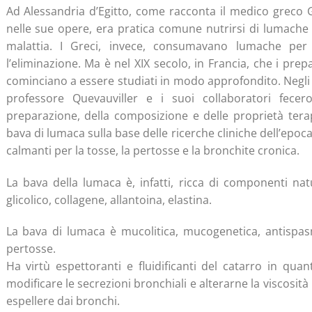
Ad Alessandria d’Egitto, come racconta il medico greco
nelle sue opere, era pratica comune nutrirsi di lumache
malattia. I Greci, invece, consumavano lumache per sc
l’eliminazione. Ma è nel XIX secolo, in Francia, che i pre
cominciano a essere studiati in modo approfondito. Negli 
professore Quevauviller e i suoi collaboratori fecer
preparazione, della composizione e delle proprietà ter
bava di lumaca sulla base delle ricerche cliniche dell’epoc
calmanti per la tosse, la pertosse e la bronchite cronica.
La bava della lumaca è, infatti, ricca di componenti nat
glicolico, collagene, allantoina, elastina.
La bava di lumaca è mucolitica, mucogenetica, antispasmo
pertosse.
Ha virtù espettoranti e fluidificanti del catarro in quant
modificare le secrezioni bronchiali e alterarne la viscosità
espellere dai bronchi.