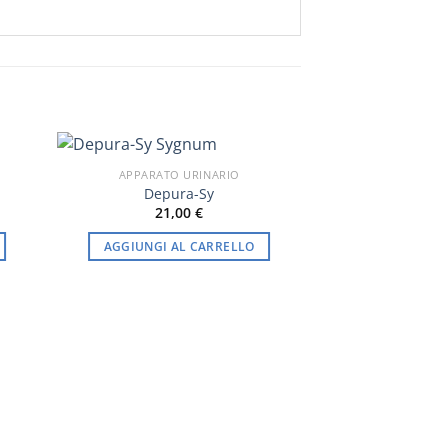
APPARATO URINARIO
Depura-Sy
21,00
€
AGGIUNGI AL CARRELLO
APPARATO GI
Sygnum Urosy
19,