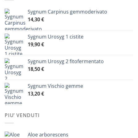
Sygnum Carpinus gemmoderivato
14,30
€
Sygnum Urosyg 1 cistite
19,90
€
Sygnum Urosyg 2 fitofermentato
18,50
€
Sygnum Vischio gemme
13,20
€
PIU’ VENDUTI
Aloe arborescens