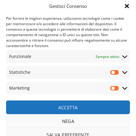
Gestisci Consenso
Per fornire le migliori esperienze, utilizziamo tecnologie come i cookie
per memorizzare e/o accedere alle informazioni del dispositivo. Il
consenso a queste tecnologie ci permetterà di elaborare dati come il
comportamento di navigazione o ID unici su questo sito. Non
acconsentire o ritirare il consenso può influire negativamente su alcune
caratteristiche e funzioni.
APPARATO CARDIO VASCOLARE
APPARATO GINECOLOGICO
APPARATO OSTEO ARTICOLARE
APPARATO RESPIRATORIO
Funzionale
Sempre attivo
APPARATO URINARIO
COVID E LONG COVID
DIFESE IMMUNITARIE
DIMAGRANTI E DRENANTI
EPIDERMIDE
FEGATO
NUOVE FORMULAZIONI
SINDROME METABOLICA
SISTEMA NERVOSO
SPORT
STOMACO E INTESTINO
Statistiche
TONICI E RIMINERALIZZANTI
TUTTI I PRODOTTI
VISTA
Statisti
© Copyright 2023- 2025 | Farmacia Salus SAS di Portalupi
Marketing
Pierluisa e C. – P.IVA e C.F. 11589610010 | Tutti I diritti sono
Marketi
riservati |
Web Design by2026 ©
Way Solutions srls
ACCETTA
NEGA
Recedere dal contratto qui
SALVA PREFERENZE