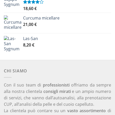
era:
è:
15,90 €.
13,50 €.
18,60
€
Valutato
4.00
su
5
Curcuma micellare
21,00
€
Las-San
8,20
€
CHI SIAMO
Con il suo team di
professionisti
offriamo da sempre
alla nostra clientela
consigli mirati
e un ampio numero
di servizi, che vanno dall’autoanalisi, alla prenotazione
CUP, all’analisi della pelle e del cuoio capelluto.
La clientela può contare su un
vasto assortimento
di