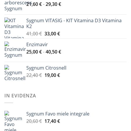
Fascia
21,60
€
-
29,30
€
di
prezzo:
Sygnum VITASIG - KIT Vitamina D3 Vitamina
da
K2
21,60 €
Il
Il
41,00
€
33,00
€
a
prezzo
prezzo
29,30 €
Enzimavir
originale
attuale
Fascia
25,00
€
-
era:
40,50
€
è:
di
41,00 €.
33,00 €.
prezzo:
Sygnum Citrosnell
da
Il
Il
22,40
€
19,00
€
25,00 €
prezzo
prezzo
a
originale
attuale
40,50 €
era:
è:
IN EVIDENZA
22,40 €.
19,00 €.
Sygnum Favo miele integrale
Il
Il
20,60
€
17,40
€
prezzo
prezzo