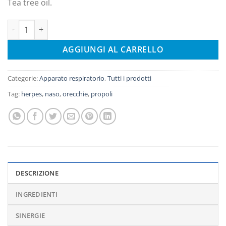
Tea tree oil.
Lipo - propoli analcolica quantità
AGGIUNGI AL CARRELLO
Categorie:
Apparato respiratorio
,
Tutti i prodotti
Tag:
herpes
,
naso
,
orecchie
,
propoli
DESCRIZIONE
INGREDIENTI
SINERGIE