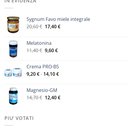
IN EVIDENZA
22,40 €.
19,00 €.
Sygnum Favo miele integrale
Il
Il
20,60
€
17,40
€
prezzo
prezzo
originale
attuale
Melatonina
era:
è:
Il
Il
11,40
€
9,60
€
20,60 €.
17,40 €.
prezzo
prezzo
originale
attuale
Crema PRO-B5
era:
è:
Fascia
9,20
€
-
14,10
€
11,40 €.
9,60 €.
di
prezzo:
Magnesio-GM
da
Il
Il
14,70
€
12,40
€
9,20 €
prezzo
prezzo
a
originale
attuale
14,10 €
era:
è:
PIU’ VOTATI
14,70 €.
12,40 €.