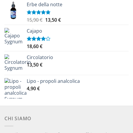
Erbe della notte
Il
Il
15,90
€
13,50
€
Valutato
5.00
su 5
prezzo
prezzo
Cajapo
originale
attuale
era:
è:
15,90 €.
13,50 €.
18,60
€
Valutato
4.00
su
5
Circolatorio
13,50
€
Lipo - propoli analcolica
4,90
€
CHI SIAMO