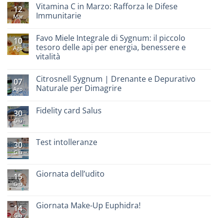
Vitamina C in Marzo: Rafforza le Difese
12
Immunitarie
Mar
Favo Miele Integrale di Sygnum: il piccolo
10
tesoro delle api per energia, benessere e
Ago
vitalità
Citrosnell Sygnum | Drenante e Depurativo
07
Naturale per Dimagrire
Ago
Fidelity card Salus
30
Giu
Test intolleranze
30
Giu
Giornata dell’udito
15
Giu
Giornata Make-Up Euphidra!
14
Giu