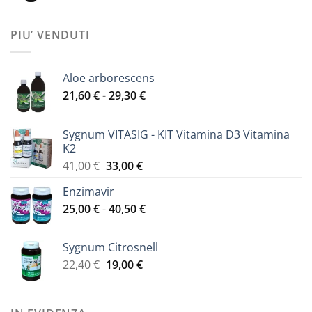
PIU’ VENDUTI
Aloe arborescens
Fascia
21,60
€
-
29,30
€
di
prezzo:
Sygnum VITASIG - KIT Vitamina D3 Vitamina
da
K2
21,60 €
Il
Il
41,00
€
33,00
€
a
prezzo
prezzo
29,30 €
Enzimavir
originale
attuale
Fascia
25,00
€
-
era:
40,50
€
è:
di
41,00 €.
33,00 €.
prezzo:
Sygnum Citrosnell
da
Il
Il
22,40
€
19,00
€
25,00 €
prezzo
prezzo
a
originale
attuale
40,50 €
era:
è: