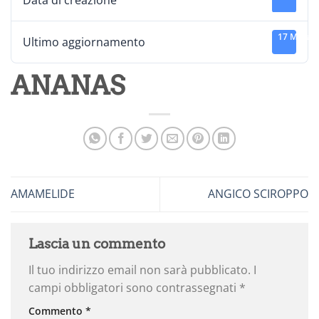
Data di creazione
17 Marzo
Ultimo aggiornamento
ANANAS
AMAMELIDE
ANGICO SCIROPPO
Lascia un commento
Il tuo indirizzo email non sarà pubblicato.
I
campi obbligatori sono contrassegnati
*
Commento
*