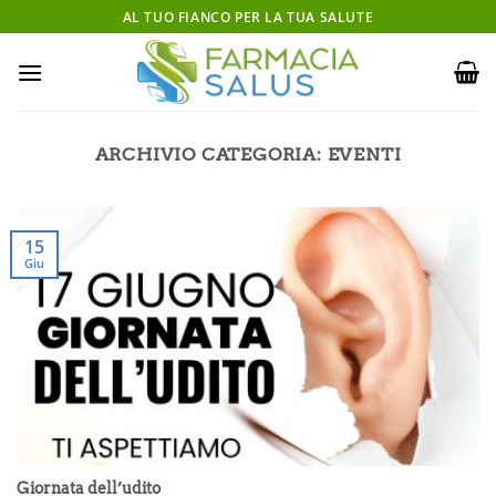
Salta
AL TUO FIANCO PER LA TUA SALUTE
ai
contenuti
ARCHIVIO CATEGORIA:
EVENTI
15
Giu
Giornata dell’udito