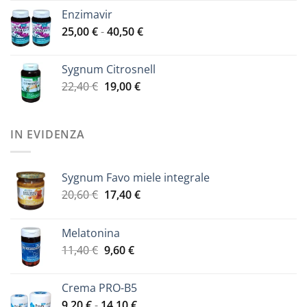
prezzo
prezzo
29,30 €
Enzimavir
originale
attuale
Fascia
25,00
€
-
era:
40,50
€
è:
di
41,00 €.
33,00 €.
prezzo:
Sygnum Citrosnell
da
Il
Il
22,40
€
19,00
€
25,00 €
prezzo
prezzo
a
originale
attuale
40,50 €
era:
è:
IN EVIDENZA
22,40 €.
19,00 €.
Sygnum Favo miele integrale
Il
Il
20,60
€
17,40
€
prezzo
prezzo
originale
attuale
Melatonina
era:
è:
Il
Il
11,40
€
9,60
€
20,60 €.
17,40 €.
prezzo
prezzo
originale
attuale
Crema PRO-B5
era:
è:
Fascia
9,20
€
-
14,10
€
11,40 €.
9,60 €.