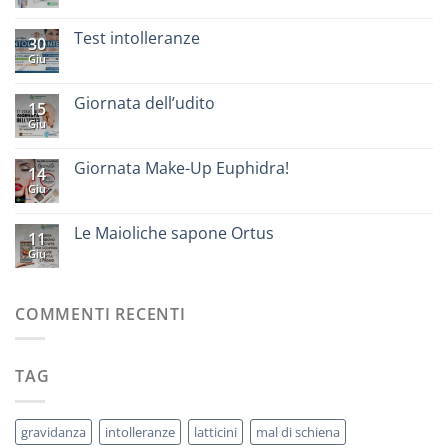
Test intolleranze
30
Giu
Giornata dell’udito
15
Giu
Giornata Make-Up Euphidra!
14
Giu
Le Maioliche sapone Ortus
11
Giu
COMMENTI RECENTI
TAG
gravidanza
intolleranze
latticini
mal di schiena