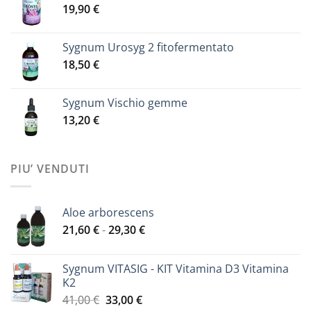
19,90
€
Sygnum Urosyg 2 fitofermentato
18,50
€
Sygnum Vischio gemme
13,20
€
PIU’ VENDUTI
Aloe arborescens
Fascia
21,60
€
-
29,30
€
di
prezzo:
Sygnum VITASIG - KIT Vitamina D3 Vitamina
da
K2
21,60 €
Il
Il
41,00
€
33,00
€
a