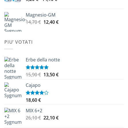
di
prezzo:
Magnesio-GM
da
Il
Il
14,70
€
12,40
€
9,20 €
prezzo
prezzo
a
originale
attuale
14,10 €
era:
è:
PIU’ VOTATI
14,70 €.
12,40 €.
Erbe della notte
Il
Il
15,90
€
13,50
€
Valutato
5.00
su 5
prezzo
prezzo
Cajapo
originale
attuale
era:
è:
15,90 €.
13,50 €.
18,60
€
Valutato
4.00
su
5
MIX 6+2
Il
Il
26,10
€
22,10
€
prezzo
prezzo