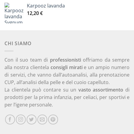
originale
attuale
Karpooz lavanda
era:
è:
12,20
€
26,10 €.
22,10 €.
CHI SIAMO
Con il suo team di
professionisti
offriamo da sempre
alla nostra clientela
consigli mirati
e un ampio numero
di servizi, che vanno dall’autoanalisi, alla prenotazione
CUP, all’analisi della pelle e del cuoio capelluto.
La clientela può contare su un
vasto assortimento
di
prodotti per la prima infanzia, per celiaci, per sportivi e
per l’igene personale.