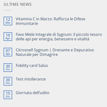
ULTIME NEWS
Vitamina C in Marzo: Rafforza le Difese
12
Mar
Immunitarie
Favo Miele Integrale di Sygnum: il piccolo tesoro
10
Ago
delle api per energia, benessere e vitalità
Citrosnell Sygnum | Drenante e Depurativo
07
Ago
Naturale per Dimagrire
Fidelity card Salus
30
Giu
Test intolleranze
30
Giu
Giornata dell’udito
15
Giu