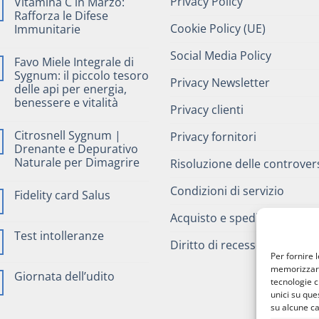
Privacy Policy
Vitamina C in Marzo:
Rafforza le Difese
Cookie Policy (UE)
Immunitarie
Social Media Policy
Favo Miele Integrale di
Sygnum: il piccolo tesoro
Privacy Newsletter
delle api per energia,
benessere e vitalità
Privacy clienti
Citrosnell Sygnum |
Privacy fornitori
Drenante e Depurativo
Naturale per Dimagrire
Risoluzione delle controver
Condizioni di servizio
Fidelity card Salus
Acquisto e spedizioni
Test intolleranze
Diritto di recesso
Per fornire 
memorizzare 
Giornata dell’udito
tecnologie c
unici su que
su alcune ca