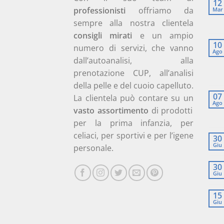
12
professionisti
offriamo da
Mar
sempre alla nostra clientela
consigli mirati
e un ampio
10
numero di servizi, che vanno
Ago
dall’autoanalisi, alla
prenotazione CUP, all’analisi
della pelle e del cuoio capelluto.
07
La clientela può contare su un
Ago
vasto assortimento
di prodotti
per la prima infanzia, per
celiaci, per sportivi e per l’igene
30
Giu
personale.
30
Giu
15
Giu