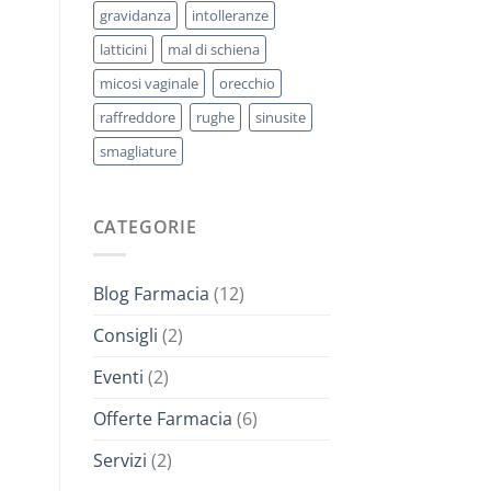
gravidanza
intolleranze
latticini
mal di schiena
micosi vaginale
orecchio
raffreddore
rughe
sinusite
smagliature
CATEGORIE
Blog Farmacia
(12)
Consigli
(2)
Eventi
(2)
Offerte Farmacia
(6)
Servizi
(2)