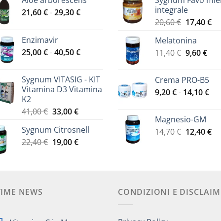
Aloe arborescens
Sygnum Favo mie
integrale
Fascia
21,60
€
-
29,30
€
Il
Il
di
20,60
€
17,40
€
prezzo
pr
prezzo:
Enzimavir
Melatonina
originale
at
da
Fascia
25,00
€
-
40,50
€
Il
Il
11,40
€
era:
9,60
€
è:
21,60 €
di
prezzo
pre
20,60 €.
17
a
prezzo:
originale
att
29,30 €
Sygnum VITASIG - KIT
Crema PRO-B5
da
era:
è:
Vitamina D3 Vitamina
Fas
9,20
€
-
14,10
€
25,00 €
11,40 €.
9,60
K2
di
a
Il
Il
41,00
€
33,00
€
pre
40,50 €
Magnesio-GM
prezzo
prezzo
da
Sygnum Citrosnell
Il
Il
originale
attuale
14,70
€
12,40
€
9,2
Il
Il
prezzo
pr
22,40
€
era:
19,00
€
è:
a
prezzo
prezzo
originale
at
41,00 €.
33,00 €.
14,
originale
attuale
era:
è:
era:
è:
14,70 €.
12
22,40 €.
19,00 €.
TIME NEWS
CONDIZIONI E DISCLAIM