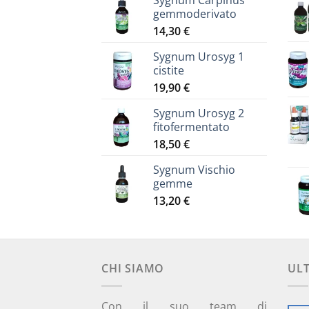
Sygnum Carpinus
gemmoderivato
14,30
€
Sygnum Urosyg 1
cistite
19,90
€
Sygnum Urosyg 2
fitofermentato
18,50
€
Sygnum Vischio
gemme
13,20
€
CHI SIAMO
UL
Con il suo team di