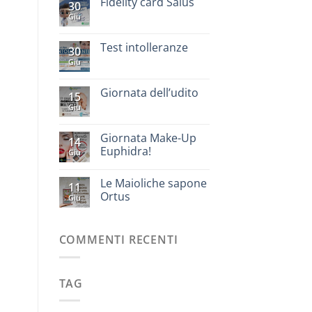
Fidelity card Salus
30
Giu
Test intolleranze
30
Giu
Giornata dell’udito
15
Giu
Giornata Make-Up
14
Euphidra!
Giu
Le Maioliche sapone
11
Ortus
Giu
COMMENTI RECENTI
TAG