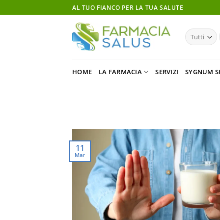
Salta
AL TUO FIANCO PER LA TUA SALUTE
ai
contenuti
HOME
LA FARMACIA
SERVIZI
SYGNUM S
11
Mar