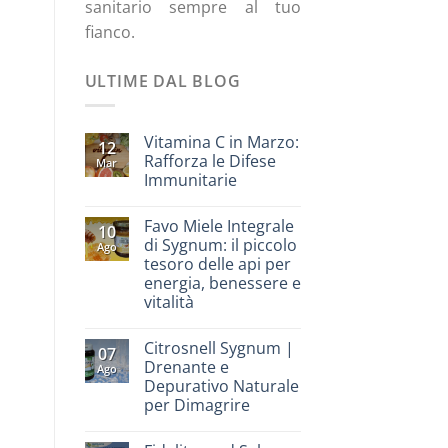
sanitario sempre al tuo
fianco.
ULTIME DAL BLOG
Vitamina C in Marzo:
12
Rafforza le Difese
Mar
Immunitarie
Favo Miele Integrale
10
di Sygnum: il piccolo
Ago
tesoro delle api per
energia, benessere e
vitalità
Citrosnell Sygnum |
07
Drenante e
Ago
Depurativo Naturale
per Dimagrire