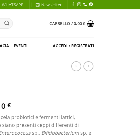
WHATSAPP
Newsletter
CARRELLO /
0,00
€
ACIA
EVENTI
ACCEDI / REGISTRATI
Il
10
€
zzo
prezzo
ela probiotici e fermenti lattici,
inale
attuale
 siano presenti ceppi differenti di
è:
Enterococcus
sp.,
Bifidobacterium
sp. e
0 €.
22,10 €.