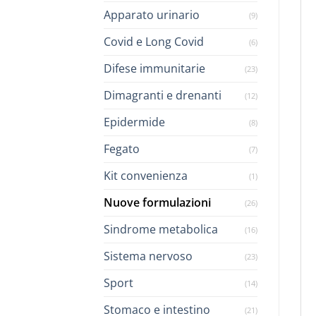
Apparato urinario
(9)
Covid e Long Covid
(6)
Difese immunitarie
(23)
Dimagranti e drenanti
(12)
Epidermide
(8)
Fegato
(7)
Kit convenienza
(1)
Nuove formulazioni
(26)
Sindrome metabolica
(16)
Sistema nervoso
(23)
Sport
(14)
Stomaco e intestino
(21)