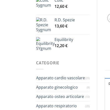
Colic
prezzo:
12,60
€
da
12,20 €
a
R.D. Spezie
13,50 €
13,60
€
Equilibrity
12,20
€
CATEGORIE
Apparato cardio vascolare
(20)
Apparato ginecologico
(8)
Apparato osteo articolare
(10)
Apparato respiratorio
(20)