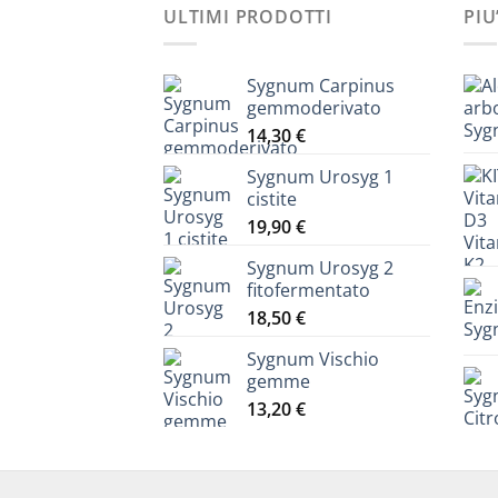
ULTIMI PRODOTTI
PIU
Sygnum Carpinus
gemmoderivato
14,30
€
Sygnum Urosyg 1
cistite
19,90
€
Sygnum Urosyg 2
fitofermentato
18,50
€
Sygnum Vischio
gemme
13,20
€