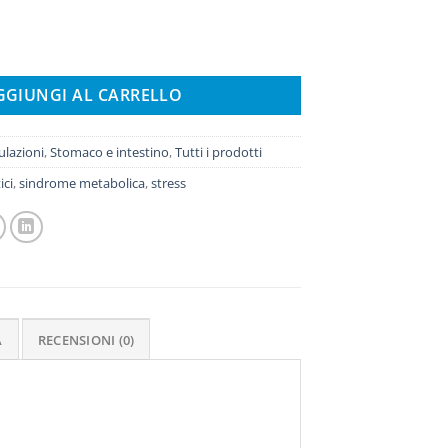
GGIUNGI AL CARRELLO
lazioni
,
Stomaco e intestino
,
Tutti i prodotti
ici
,
sindrome metabolica
,
stress
A
RECENSIONI (0)