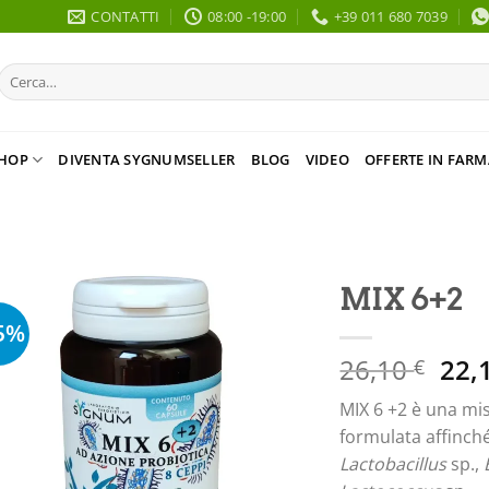
CONTATTI
08:00 -19:00
+39 011 680 7039
Cerca:
HOP
DIVENTA SYGNUMSELLER
BLOG
VIDEO
OFFERTE IN FARM
MIX 6+2
5%
Il
26,10
22,
€
pre
MIX 6 +2 è una misc
orig
formulata affinché
era:
Lactobacillus
sp.,
26,1