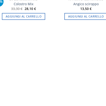
6%
Colostro Mix
Angico sciroppo
Il
Il
33,30
€
28,10
€
13,50
€
prezzo
prezzo
originale
attuale
AGGIUNGI AL CARRELLO
AGGIUNGI AL CARRELLO
era:
è:
33,30 €.
28,10 €.