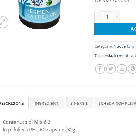
Lactococcus
sp.
MIX 6+2 quantità
A
Categorie:
Nuove formu
Tag:
ansia
,
fermenti latt
DESCRIZIONE
INGREDIENTI
SINERGIE
SCHEDA COMPLET
Contenuto di Mix 6 2
In pilloliera PET, 60 capsule (30g).