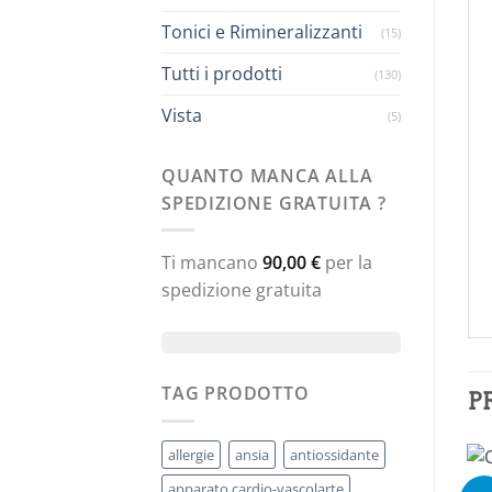
Tonici e Rimineralizzanti
(15)
Tutti i prodotti
(130)
Vista
(5)
QUANTO MANCA ALLA
SPEDIZIONE GRATUITA ?
Ti mancano
90,00
€
per la
spedizione gratuita
TAG PRODOTTO
P
allergie
ansia
antiossidante
apparato cardio-vascolarte