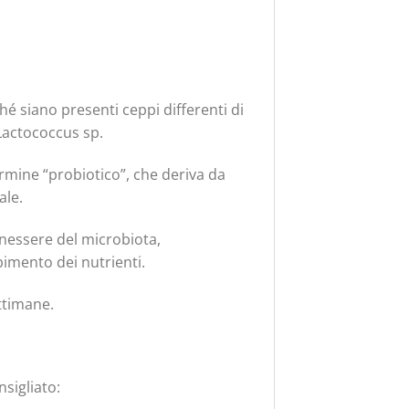
ché siano presenti ceppi differenti di
 Lactococcus sp.
termine “probiotico”, che deriva da
ale.
benessere del microbiota,
imento dei nutrienti.
ttimane.
sigliato: