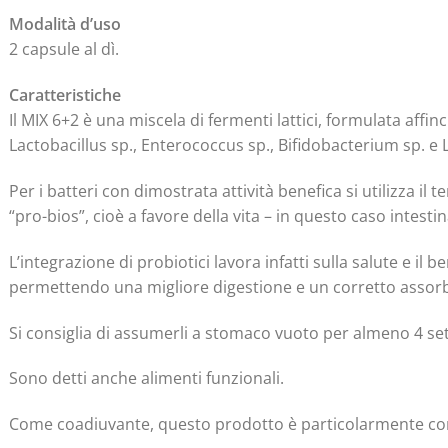
Modalità d’uso
2 capsule al dì.
Caratteristiche
Il MIX 6+2 è una miscela di fermenti lattici, formulata affin
Lactobacillus sp., Enterococcus sp., Bifidobacterium sp. e
Per i batteri con dimostrata attività benefica si utilizza il 
“pro-bios”, cioè a favore della vita – in questo caso intestin
L’integrazione di probiotici lavora infatti sulla salute e il 
permettendo una migliore digestione e un corretto assorb
Si consiglia di assumerli a stomaco vuoto per almeno 4 se
Sono detti anche alimenti funzionali.
Come coadiuvante, questo prodotto è particolarmente con