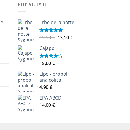
PIU’ VOTATI
le
Erbe della notte
Il
Il
15,90
€
13,50
€
Valutato
ezzo
5.00
su 5
prezzo
prezzo
tuale
Cajapo
originale
attuale
era:
è:
zzo
,40 €.
15,90 €.
13,50 €.
18,60
€
Valutato
uale
4.00
su
5
Lipo - propoli
cia
 €.
analcolica
4,90
€
zzo:
EPA-ABCD
0 €
14,00
€
ezzo
tuale
10 €
,40 €.