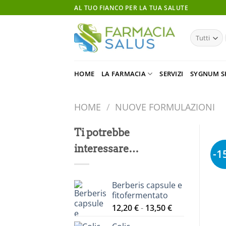
Salta
AL TUO FIANCO PER LA TUA SALUTE
ai
contenuti
HOME
LA FARMACIA
SERVIZI
SYGNUM S
HOME
/
NUOVE FORMULAZIONI
Ti potrebbe
interessare…
-1
Berberis capsule e
fitofermentato
Fascia
12,20
€
-
13,50
€
di