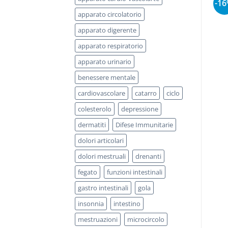
-1
apparato circolatorio
apparato digerente
apparato respiratorio
apparato urinario
benessere mentale
cardiovascolare
catarro
ciclo
colesterolo
depressione
dermatiti
Difese Immunitarie
dolori articolari
dolori mestruali
drenanti
fegato
funzioni intestinali
gastro intestinali
gola
insonnia
intestino
mestruazioni
microcircolo