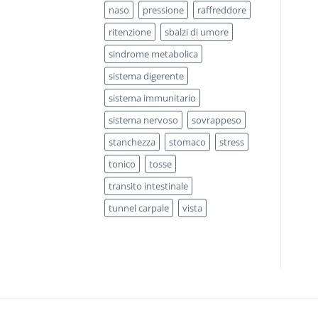
naso
pressione
raffreddore
ritenzione
sbalzi di umore
sindrome metabolica
sistema digerente
sistema immunitario
sistema nervoso
sovrappeso
stanchezza
stomaco
stress
tonico
tosse
transito intestinale
tunnel carpale
vista