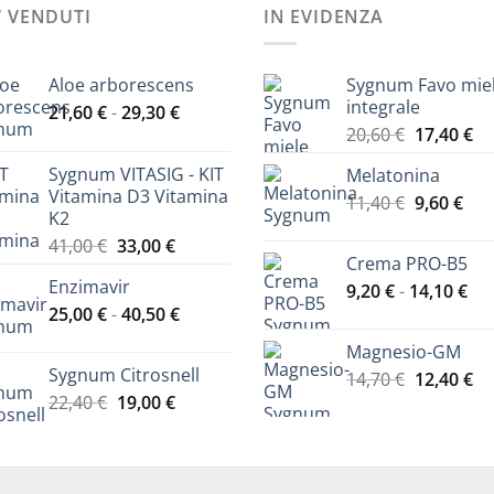
’ VENDUTI
IN EVIDENZA
Aloe arborescens
Sygnum Favo mie
integrale
Fascia
21,60
€
-
29,30
€
Il
Il
di
20,60
€
17,40
€
prezzo
pr
prezzo:
Sygnum VITASIG - KIT
Melatonina
originale
at
da
Vitamina D3 Vitamina
Il
Il
11,40
€
era:
9,60
€
è:
21,60 €
K2
prezzo
pre
20,60 €.
17
a
Il
Il
41,00
€
33,00
€
originale
att
29,30 €
Crema PRO-B5
prezzo
prezzo
era:
è:
Enzimavir
Fas
originale
attuale
9,20
€
-
14,10
€
11,40 €.
9,60
Fascia
di
25,00
€
-
era:
40,50
€
è:
di
pre
41,00 €.
33,00 €.
Magnesio-GM
prezzo:
da
Sygnum Citrosnell
Il
Il
14,70
€
12,40
€
da
9,2
Il
Il
prezzo
pr
22,40
€
19,00
€
25,00 €
a
prezzo
prezzo
originale
at
a
14,
originale
attuale
era:
è:
40,50 €
era:
è:
14,70 €.
12