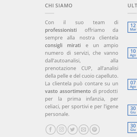
CHI SIAMO
UL
Con il suo team di
12
professionisti
offriamo da
Mar
sempre alla nostra clientela
consigli mirati
e un ampio
10
numero di servizi, che vanno
Ago
dall’autoanalisi, alla
prenotazione CUP, all’analisi
della pelle e del cuoio capelluto.
07
La clientela può contare su un
Ago
vasto assortimento
di prodotti
per la prima infanzia, per
celiaci, per sportivi e per l’igene
30
Giu
personale.
30
Giu