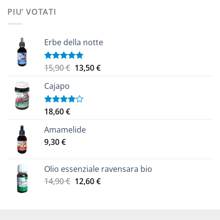
era:
è:
PIU’ VOTATI
14,70 €.
12,40 €.
Erbe della notte
Il
Il
15,90
€
13,50
€
Valutato
5.00
su 5
prezzo
prezzo
Cajapo
originale
attuale
era:
è:
15,90 €.
13,50 €.
18,60
€
Valutato
4.00
su
5
Amamelide
9,30
€
Olio essenziale ravensara bio
Il
Il
14,90
€
12,60
€
prezzo
prezzo
originale
attuale
era:
è: