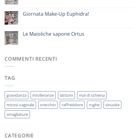
Giu
Giornata Make-Up Euphidra!
14
Giu
Le Maioliche sapone Ortus
11
Giu
COMMENTI RECENTI
TAG
gravidanza
intolleranze
latticini
mal di schiena
micosi vaginale
orecchio
raffreddore
rughe
sinusite
smagliature
CATEGORIE