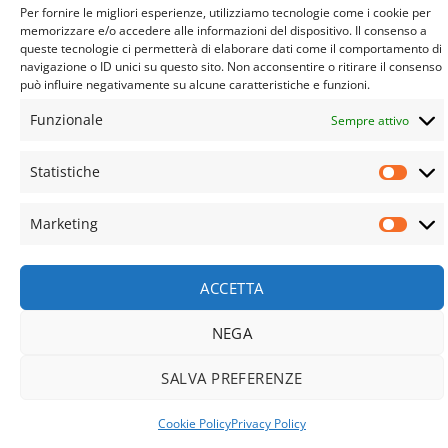
Per fornire le migliori esperienze, utilizziamo tecnologie come i cookie per
© Copyright 2023- 2025 | Farmacia Salus SAS di Portalupi
memorizzare e/o accedere alle informazioni del dispositivo. Il consenso a
Pierluisa e C. – P.IVA e C.F. 11589610010 | Tutti I diritti sono
queste tecnologie ci permetterà di elaborare dati come il comportamento di
riservati |
navigazione o ID unici su questo sito. Non acconsentire o ritirare il consenso
può influire negativamente su alcune caratteristiche e funzioni.
Web Design by2026 ©
Way Solutions srls
Funzionale
Sempre attivo
Recedere dal contratto qui
Statistiche
Statis
Marketing
Marke
ACCETTA
NEGA
SALVA PREFERENZE
Cookie Policy
Privacy Policy