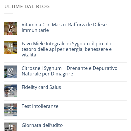
ULTIME DAL BLOG
Vitamina C in Marzo: Rafforza le Difese
12
Immunitarie
Mar
Favo Miele Integrale di Sygnum: il piccolo
10
tesoro delle api per energia, benessere e
Ago
vitalità
Citrosnell Sygnum | Drenante e Depurativo
07
Naturale per Dimagrire
Ago
Fidelity card Salus
30
Giu
Test intolleranze
30
Giu
Giornata dell’udito
15