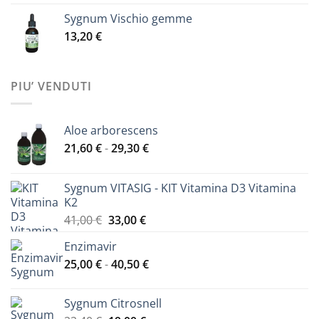
Sygnum Vischio gemme
13,20
€
PIU’ VENDUTI
Aloe arborescens
Fascia
21,60
€
-
29,30
€
di
prezzo:
Sygnum VITASIG - KIT Vitamina D3 Vitamina
da
K2
21,60 €
Il
Il
41,00
€
33,00
€
a
prezzo
prezzo
29,30 €
Enzimavir
originale
attuale
Fascia
25,00
€
-
era:
40,50
€
è:
di
41,00 €.
33,00 €.
prezzo:
Sygnum Citrosnell
da