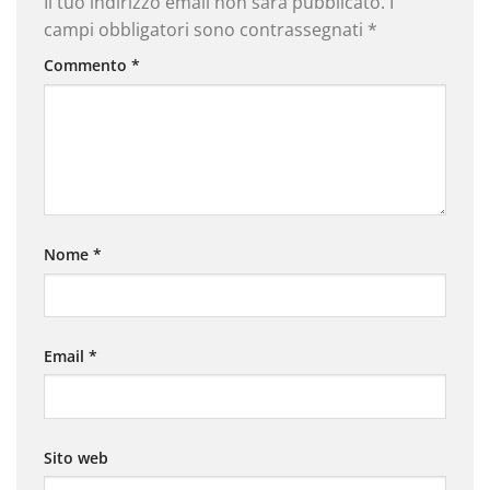
Il tuo indirizzo email non sarà pubblicato.
I
campi obbligatori sono contrassegnati
*
Commento
*
Nome
*
Email
*
Sito web