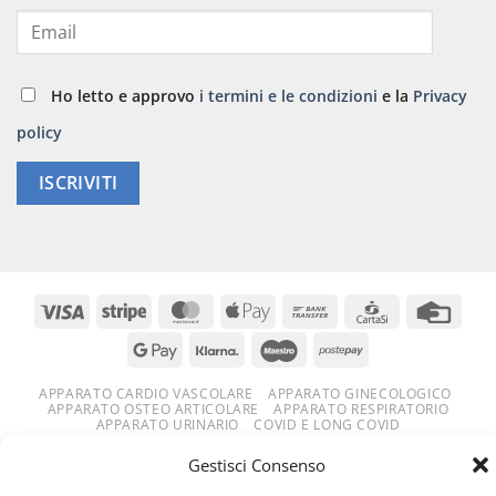
Ho letto e approvo
i termini e le condizioni
e la
Privacy
policy
ISCRIVITI
APPARATO CARDIO VASCOLARE
APPARATO GINECOLOGICO
APPARATO OSTEO ARTICOLARE
APPARATO RESPIRATORIO
APPARATO URINARIO
COVID E LONG COVID
DIFESE IMMUNITARIE
DIMAGRANTI E DRENANTI
EPIDERMIDE
FEGATO
NUOVE FORMULAZIONI
SINDROME METABOLICA
Gestisci Consenso
SISTEMA NERVOSO
SPORT
STOMACO E INTESTINO
TONICI E RIMINERALIZZANTI
TUTTI I PRODOTTI
VISTA