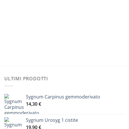
ha
più
varianti.
Le
opzioni
possono
essere
scelte
nella
pagina
del
prodotto
ULTIMI PRODOTTI
Sygnum Carpinus gemmoderivato
14,30
€
Sygnum Urosyg 1 cistite
19,90
€