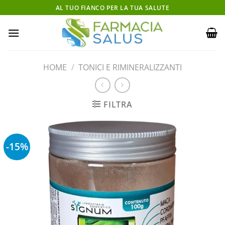
Salta
AL TUO FIANCO PER LA TUA SALUTE
ai
contenuti
HOME
/
TONICI E RIMINERALIZZANTI
FILTRA
-15%