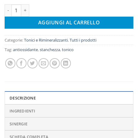
Polvere del benessere N.6 - tonico quantità
AGGIUNGI AL CARRELLO
Categorie:
Tonici e Rimineralizzanti
,
Tutti i prodotti
Tag:
antiossidante
,
stanchezza
,
tonico
DESCRIZIONE
INGREDIENTI
SINERGIE
SCHEDA COMPLETA