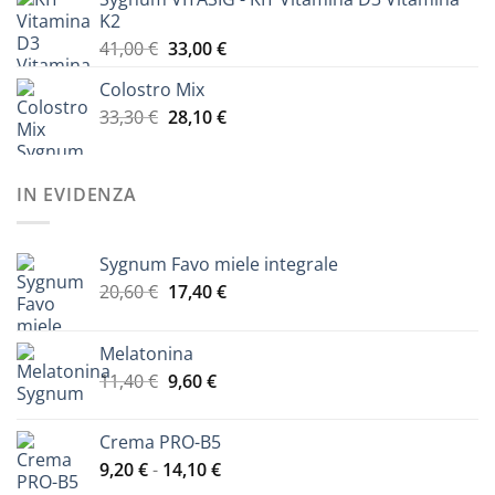
da
K2
25,00 €
Il
Il
41,00
€
33,00
€
a
prezzo
prezzo
40,50 €
Colostro Mix
originale
attuale
Il
Il
33,30
€
era:
28,10
€
è:
prezzo
prezzo
41,00 €.
33,00 €.
originale
attuale
era:
è:
IN EVIDENZA
33,30 €.
28,10 €.
Sygnum Favo miele integrale
Il
Il
20,60
€
17,40
€
prezzo
prezzo
originale
attuale
Melatonina
era:
è:
Il
Il
11,40
€
9,60
€
20,60 €.
17,40 €.
prezzo
prezzo
originale
attuale
Crema PRO-B5
era:
è:
Fascia
9,20
€
-
14,10
€
11,40 €.
9,60 €.
di