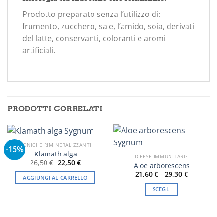
Prodotto preparato senza l’utilizzo di:
frumento, zucchero, sale, l’amido, soia, derivati
del latte, conservanti, coloranti e aromi
artificiali.
PRODOTTI CORRELATI
TONICI E RIMINERALIZZANTI
-15%
Klamath alga
DIFESE IMMUNITARIE
Il
Il
26,50
€
22,50
€
Aloe arborescens
prezzo
prezzo
Fascia
21,60
€
-
29,30
€
originale
attuale
AGGIUNGI AL CARRELLO
di
era:
è:
prezzo:
26,50 €.
22,50 €.
SCEGLI
da
21,60 €
Questo
a
prodotto
29,30 €