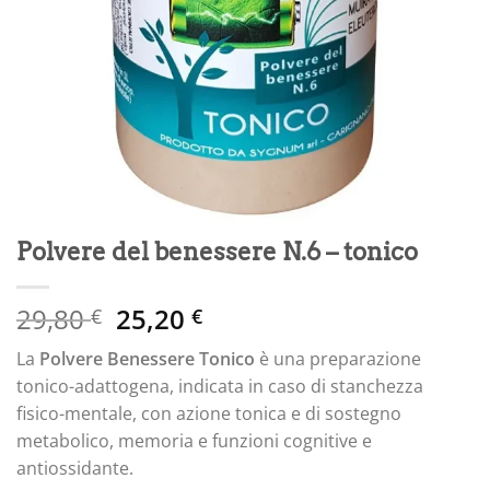
Polvere del benessere N.6 – tonico
Il
Il
29,80
25,20
€
€
prezzo
prezzo
La
Polvere Benessere Tonico
è una preparazione
originale
attuale
tonico-adattogena, indicata in caso di stanchezza
era:
è:
fisico-mentale, con azione tonica e di sostegno
29,80 €.
25,20 €.
metabolico, memoria e funzioni cognitive e
antiossidante.