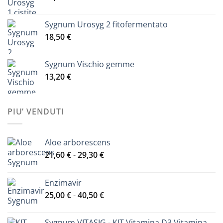
Sygnum Urosyg 2 fitofermentato
18,50
€
Sygnum Vischio gemme
13,20
€
PIU’ VENDUTI
Aloe arborescens
Fascia
21,60
€
-
29,30
€
di
prezzo:
Enzimavir
da
Fascia
25,00
€
-
40,50
€
21,60 €
di
a
prezzo:
29,30 €
Sygnum VITASIG - KIT Vitamina D3 Vitamina