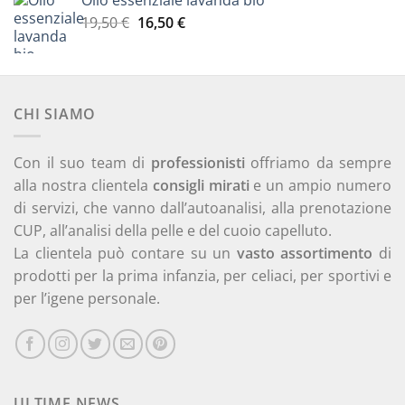
era:
è:
Il
Il
19,50
€
16,50
€
25,70 €.
21,80 €.
prezzo
prezzo
originale
attuale
era:
è:
19,50 €.
16,50 €.
CHI SIAMO
Con il suo team di
professionisti
offriamo da sempre
alla nostra clientela
consigli mirati
e un ampio numero
di servizi, che vanno dall’autoanalisi, alla prenotazione
CUP, all’analisi della pelle e del cuoio capelluto.
La clientela può contare su un
vasto assortimento
di
prodotti per la prima infanzia, per celiaci, per sportivi e
per l’igene personale.
ULTIME NEWS