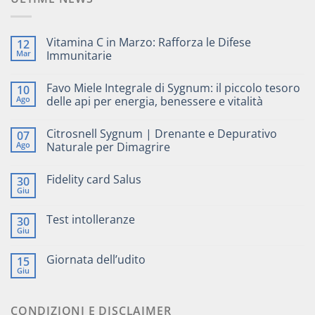
Vitamina C in Marzo: Rafforza le Difese
12
Mar
Immunitarie
Favo Miele Integrale di Sygnum: il piccolo tesoro
10
Ago
delle api per energia, benessere e vitalità
Citrosnell Sygnum | Drenante e Depurativo
07
Ago
Naturale per Dimagrire
Fidelity card Salus
30
Giu
Test intolleranze
30
Giu
Giornata dell’udito
15
Giu
CONDIZIONI E DISCLAIMER