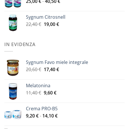
Fascia
25,00
€
-
era:
40,50
€
è:
di
41,00 €.
33,00 €.
prezzo:
Sygnum Citrosnell
da
Il
Il
22,40
€
19,00
€
25,00 €
prezzo
prezzo
a
originale
attuale
40,50 €
era:
è:
IN EVIDENZA
22,40 €.
19,00 €.
Sygnum Favo miele integrale
Il
Il
20,60
€
17,40
€
prezzo
prezzo
originale
attuale
Melatonina
era:
è:
Il
Il
11,40
€
9,60
€
20,60 €.
17,40 €.
prezzo
prezzo
originale
attuale
Crema PRO-B5
era:
è:
Fascia
9,20
€
-
14,10
€
11,40 €.
9,60 €.
di
prezzo: