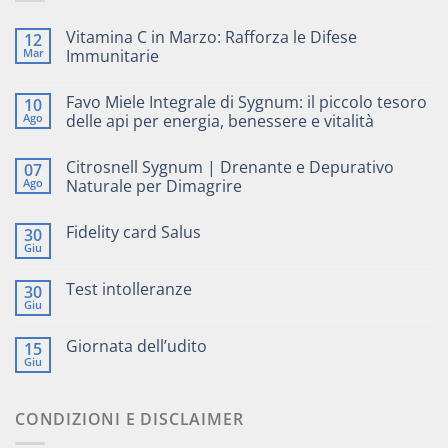
Vitamina C in Marzo: Rafforza le Difese
12
Mar
Immunitarie
Favo Miele Integrale di Sygnum: il piccolo tesoro
10
Ago
delle api per energia, benessere e vitalità
Citrosnell Sygnum | Drenante e Depurativo
07
Ago
Naturale per Dimagrire
Fidelity card Salus
30
Giu
Test intolleranze
30
Giu
Giornata dell’udito
15
Giu
CONDIZIONI E DISCLAIMER