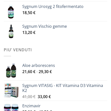
Sygnum Urosyg 2 fitofermentato
18,50
€
Sygnum Vischio gemme
13,20
€
PIU’ VENDUTI
Aloe arborescens
Fascia
21,60
€
-
29,30
€
di
prezzo:
Sygnum VITASIG - KIT Vitamina D3 Vitamina
da
K2
21,60 €
Il
Il
41,00
€
33,00
€
a
prezzo
prezzo
29,30 €
Enzimavir
originale
attuale