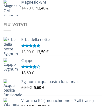
Magnesio-GM
da
Il
Il
14,70
€
12,40
€
9,20 €
prezzo
prezzo
a
originale
attuale
14,10 €
era:
è:
PIU’ VOTATI
14,70 €.
12,40 €.
Erbe della notte
Il
Il
15,90
€
13,50
€
Valutato
5.00
su 5
prezzo
prezzo
Cajapo
originale
attuale
era:
è:
15,90 €.
13,50 €.
18,60
€
Valutato
4.00
su
5
Sygnum acqua basica funzionale
Il
Il
6,30
€
5,60
€
prezzo
prezzo
originale
attuale
Vitamina K2 ( menachinone – 7 all trans )
era:
è: