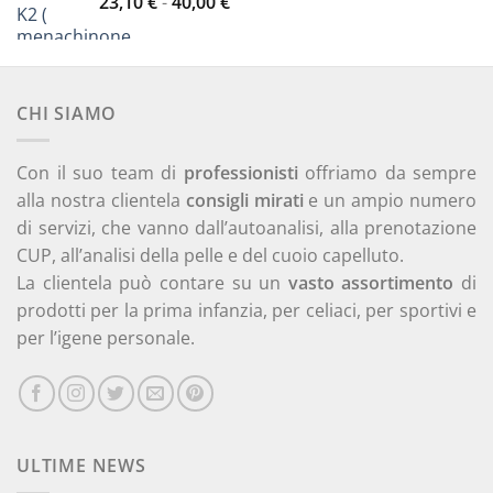
Fascia
23,10
€
-
40,00
€
6,30 €.
5,60 €.
di
prezzo:
da
23,10 €
CHI SIAMO
a
40,00 €
Con il suo team di
professionisti
offriamo da sempre
alla nostra clientela
consigli mirati
e un ampio numero
di servizi, che vanno dall’autoanalisi, alla prenotazione
CUP, all’analisi della pelle e del cuoio capelluto.
La clientela può contare su un
vasto assortimento
di
prodotti per la prima infanzia, per celiaci, per sportivi e
per l’igene personale.
ULTIME NEWS