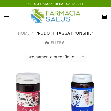
Salta
AL TUO FIANCO PER LA TUA SALUTE
ai
contenuti
HOME
/
PRODOTTI TAGGATI “UNGHIE”
FILTRA