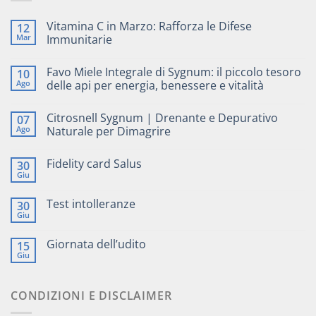
Vitamina C in Marzo: Rafforza le Difese
12
Mar
Immunitarie
Favo Miele Integrale di Sygnum: il piccolo tesoro
10
Ago
delle api per energia, benessere e vitalità
Citrosnell Sygnum | Drenante e Depurativo
07
Ago
Naturale per Dimagrire
Fidelity card Salus
30
Giu
Test intolleranze
30
Giu
Giornata dell’udito
15
Giu
CONDIZIONI E DISCLAIMER