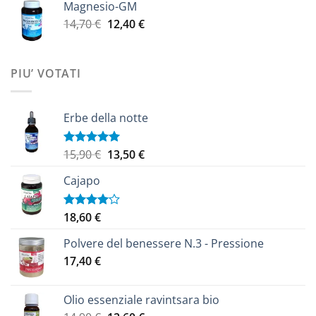
Magnesio-GM
da
Il
Il
14,70
€
12,40
€
9,20 €
prezzo
prezzo
a
originale
attuale
14,10 €
era:
è:
PIU’ VOTATI
14,70 €.
12,40 €.
Erbe della notte
Il
Il
15,90
€
13,50
€
Valutato
5.00
su 5
prezzo
prezzo
Cajapo
originale
attuale
era:
è:
15,90 €.
13,50 €.
18,60
€
Valutato
4.00
su
5
Polvere del benessere N.3 - Pressione
17,40
€
Olio essenziale ravintsara bio