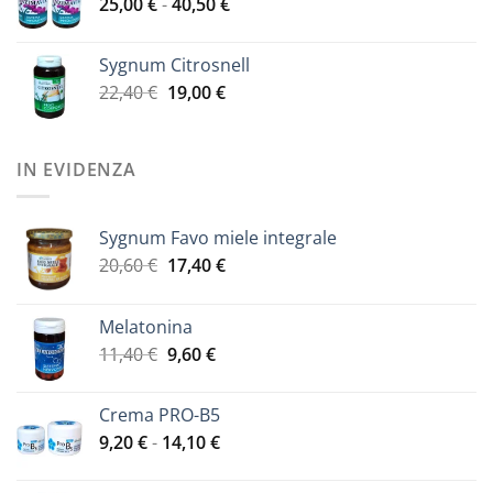
Fascia
25,00
€
-
era:
40,50
€
è:
di
41,00 €.
33,00 €.
prezzo:
Sygnum Citrosnell
da
Il
Il
22,40
€
19,00
€
25,00 €
prezzo
prezzo
a
originale
attuale
40,50 €
era:
è:
IN EVIDENZA
22,40 €.
19,00 €.
Sygnum Favo miele integrale
Il
Il
20,60
€
17,40
€
prezzo
prezzo
originale
attuale
Melatonina
era:
è:
Il
Il
11,40
€
9,60
€
20,60 €.
17,40 €.
prezzo
prezzo
originale
attuale
Crema PRO-B5
era:
è:
Fascia
9,20
€
-
14,10
€
11,40 €.
9,60 €.
di
prezzo: