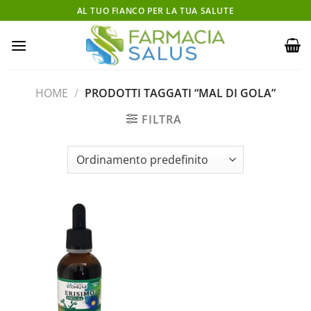
Salta
AL TUO FIANCO PER LA TUA SALUTE
ai
contenuti
HOME
/
PRODOTTI TAGGATI “MAL DI GOLA”
FILTRA