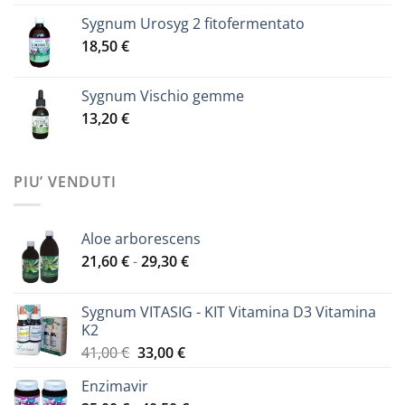
Sygnum Urosyg 2 fitofermentato
18,50
€
Sygnum Vischio gemme
13,20
€
PIU’ VENDUTI
Aloe arborescens
Fascia
21,60
€
-
29,30
€
di
prezzo:
Sygnum VITASIG - KIT Vitamina D3 Vitamina
da
K2
21,60 €
Il
Il
41,00
€
33,00
€
a
prezzo
prezzo
29,30 €
Enzimavir
originale
attuale