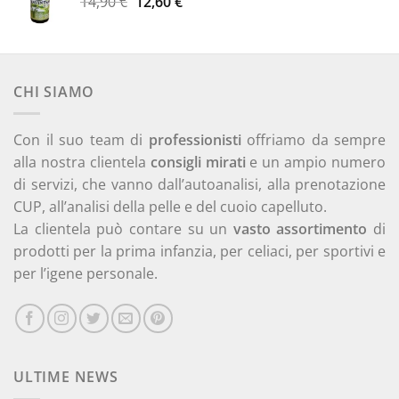
Il
Il
14,90
€
12,60
€
prezzo
prezzo
originale
attuale
era:
è:
14,90 €.
12,60 €.
CHI SIAMO
Con il suo team di
professionisti
offriamo da sempre
alla nostra clientela
consigli mirati
e un ampio numero
di servizi, che vanno dall’autoanalisi, alla prenotazione
CUP, all’analisi della pelle e del cuoio capelluto.
La clientela può contare su un
vasto assortimento
di
prodotti per la prima infanzia, per celiaci, per sportivi e
per l’igene personale.
ULTIME NEWS