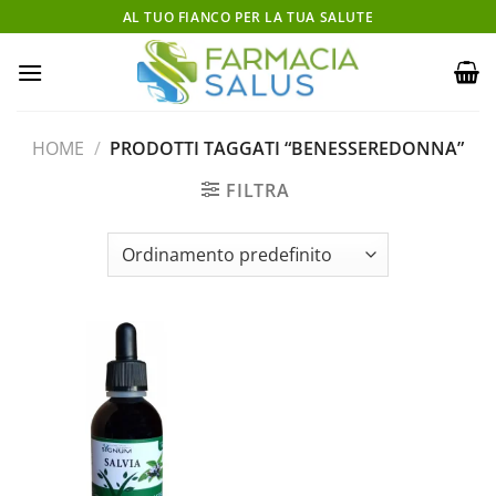
Salta
AL TUO FIANCO PER LA TUA SALUTE
ai
contenuti
HOME
/
PRODOTTI TAGGATI “BENESSEREDONNA”
FILTRA