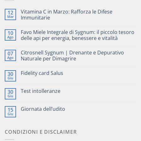
Vitamina C in Marzo: Rafforza le Difese
12
Mar
Immunitarie
Favo Miele Integrale di Sygnum: il piccolo tesoro
10
Ago
delle api per energia, benessere e vitalità
Citrosnell Sygnum | Drenante e Depurativo
07
Ago
Naturale per Dimagrire
Fidelity card Salus
30
Giu
Test intolleranze
30
Giu
Giornata dell’udito
15
Giu
CONDIZIONI E DISCLAIMER