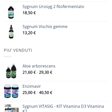
Sygnum Urosyg 2 fitofermentato
18,50
€
Sygnum Vischio gemme
13,20
€
PIU’ VENDUTI
Aloe arborescens
Fascia
21,60
€
-
29,30
€
di
prezzo:
Enzimavir
da
Fascia
25,00
€
-
40,50
€
21,60 €
di
a
prezzo:
29,30 €
Sygnum VITASIG - KIT Vitamina D3 Vitamina
da
K2