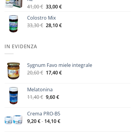
25,00 €
Il
Il
41,00
€
33,00
€
a
prezzo
prezzo
40,50 €
Colostro Mix
originale
attuale
Il
Il
33,30
€
era:
28,10
€
è:
prezzo
prezzo
41,00 €.
33,00 €.
originale
attuale
era:
è:
IN EVIDENZA
33,30 €.
28,10 €.
Sygnum Favo miele integrale
Il
Il
20,60
€
17,40
€
prezzo
prezzo
originale
attuale
Melatonina
era:
è:
Il
Il
11,40
€
9,60
€
20,60 €.
17,40 €.
prezzo
prezzo
originale
attuale
Crema PRO-B5
era:
è:
Fascia
9,20
€
-
14,10
€
11,40 €.
9,60 €.
di
prezzo: