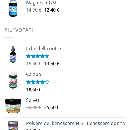
Magnesio-GM
da
Il
Il
14,70
€
12,40
€
9,20 €
prezzo
prezzo
a
originale
attuale
14,10 €
era:
è:
PIU’ VOTATI
14,70 €.
12,40 €.
Erbe della notte
Il
Il
15,90
€
13,50
€
Valutato
5.00
su 5
prezzo
prezzo
Cajapo
originale
attuale
era:
è:
15,90 €.
13,50 €.
18,60
€
Valutato
4.00
su
5
Solvet
Il
Il
30,30
€
25,60
€
prezzo
prezzo
originale
attuale
Polvere del benessere N.5 - Benessere donna
era:
è: