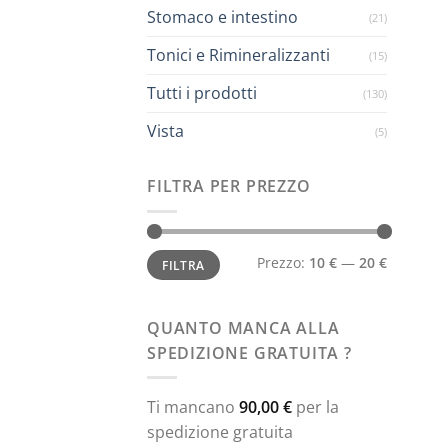
Stomaco e intestino
(21)
Tonici e Rimineralizzanti
(15)
Tutti i prodotti
(130)
Vista
(5)
FILTRA PER PREZZO
Prezzo
Prezzo
Prezzo:
10 €
—
20 €
FILTRA
Min
Max
QUANTO MANCA ALLA
SPEDIZIONE GRATUITA ?
Ti mancano
90,00
€
per la
spedizione gratuita