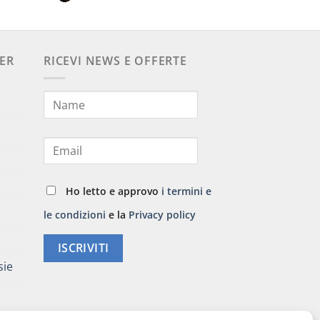
tuale
10 €
,40 €.
ER
RICEVI NEWS E OFFERTE
Ho letto e approvo
i termini e
le condizioni
e la
Privacy policy
ISCRIVITI
sie