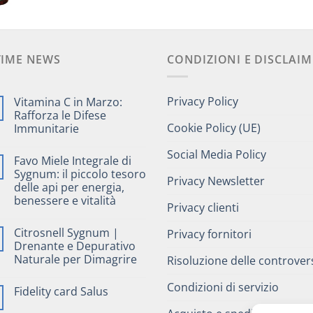
prezzo
prezzo
originale
at
41,00 €.
33,00 €.
14,
originale
attuale
era:
è:
era:
è:
14,70 €.
12
33,30 €.
28,10 €.
TIME NEWS
CONDIZIONI E DISCLAIM
Privacy Policy
Vitamina C in Marzo:
Rafforza le Difese
Cookie Policy (UE)
Immunitarie
Social Media Policy
Favo Miele Integrale di
Sygnum: il piccolo tesoro
Privacy Newsletter
delle api per energia,
benessere e vitalità
Privacy clienti
Citrosnell Sygnum |
Privacy fornitori
Drenante e Depurativo
Naturale per Dimagrire
Risoluzione delle controver
Condizioni di servizio
Fidelity card Salus