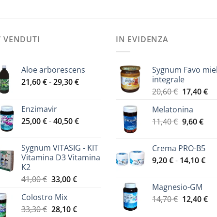
’ VENDUTI
IN EVIDENZA
Aloe arborescens
Sygnum Favo mie
integrale
Fascia
21,60
€
-
29,30
€
Il
Il
di
20,60
€
17,40
€
prezzo
pr
prezzo:
Enzimavir
Melatonina
originale
at
da
Fascia
25,00
€
-
40,50
€
Il
Il
11,40
€
era:
9,60
€
è:
21,60 €
di
prezzo
pre
20,60 €.
17
a
prezzo:
originale
att
29,30 €
Sygnum VITASIG - KIT
Crema PRO-B5
da
era:
è:
Vitamina D3 Vitamina
Fas
9,20
€
-
14,10
€
25,00 €
11,40 €.
9,60
K2
di
a
Il
Il
41,00
€
33,00
€
pre
40,50 €
Magnesio-GM
prezzo
prezzo
da
Colostro Mix
Il
Il
originale
attuale
14,70
€
12,40
€
9,2
Il
Il
prezzo
pr
33,30
€
era:
28,10
€
è:
a