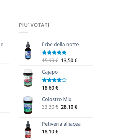
PIU’ VOTATI
le
Erbe della notte
Il
Il
15,90
€
13,50
€
Valutato
ezzo
5.00
su 5
prezzo
prezzo
tuale
Cajapo
originale
attuale
era:
è:
zzo
,40 €.
15,90 €.
13,50 €.
18,60
€
Valutato
uale
4.00
su
5
Colostro Mix
cia
 €.
Il
Il
33,30
€
28,10
€
prezzo
prezzo
zzo:
originale
attuale
Petiveria alliacea
era:
è:
0 €
18,10
€
33,30 €.
28,10 €.
ezzo