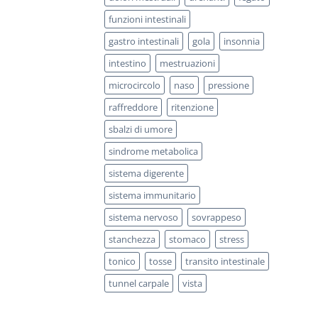
funzioni intestinali
gastro intestinali
gola
insonnia
intestino
mestruazioni
microcircolo
naso
pressione
raffreddore
ritenzione
sbalzi di umore
sindrome metabolica
sistema digerente
sistema immunitario
sistema nervoso
sovrappeso
stanchezza
stomaco
stress
tonico
tosse
transito intestinale
tunnel carpale
vista