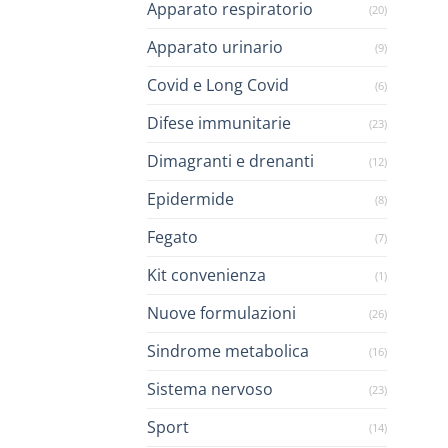
Apparato respiratorio
(20)
Apparato urinario
(9)
Covid e Long Covid
(6)
Difese immunitarie
(23)
Dimagranti e drenanti
(12)
Epidermide
(8)
Fegato
(7)
Kit convenienza
(1)
Nuove formulazioni
(26)
Sindrome metabolica
(16)
Sistema nervoso
(23)
Sport
(14)