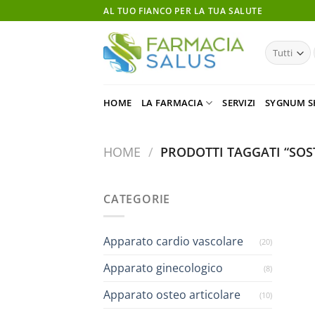
Salta
AL TUO FIANCO PER LA TUA SALUTE
ai
contenuti
HOME
LA FARMACIA
SERVIZI
SYGNUM S
HOME
/
PRODOTTI TAGGATI “SO
CATEGORIE
Apparato cardio vascolare
(20)
Apparato ginecologico
(8)
Apparato osteo articolare
(10)