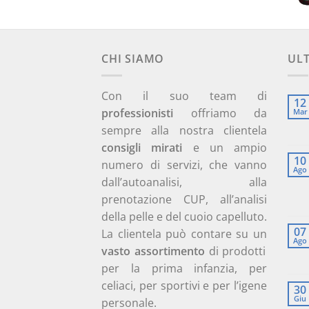
CHI SIAMO
UL
Con il suo team di
12
professionisti
offriamo da
Mar
sempre alla nostra clientela
consigli mirati
e un ampio
10
numero di servizi, che vanno
Ago
dall’autoanalisi, alla
prenotazione CUP, all’analisi
della pelle e del cuoio capelluto.
07
La clientela può contare su un
Ago
vasto assortimento
di prodotti
per la prima infanzia, per
celiaci, per sportivi e per l’igene
30
Giu
personale.