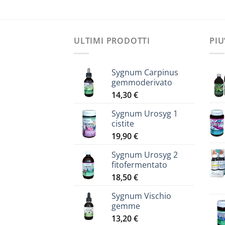
ULTIMI PRODOTTI
PIU
Sygnum Carpinus
gemmoderivato
14,30
€
Sygnum Urosyg 1
cistite
19,90
€
Sygnum Urosyg 2
fitofermentato
18,50
€
Sygnum Vischio
gemme
13,20
€