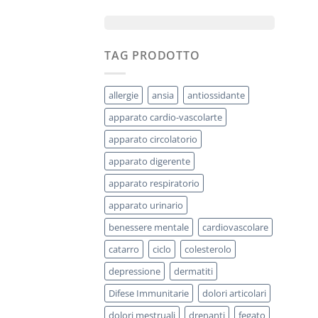
TAG PRODOTTO
allergie
ansia
antiossidante
apparato cardio-vascolarte
apparato circolatorio
apparato digerente
apparato respiratorio
apparato urinario
benessere mentale
cardiovascolare
catarro
ciclo
colesterolo
depressione
dermatiti
Difese Immunitarie
dolori articolari
dolori mestruali
drenanti
fegato