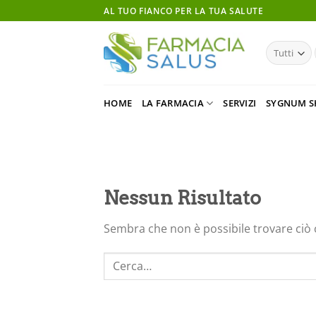
Salta
AL TUO FIANCO PER LA TUA SALUTE
ai
contenuti
HOME
LA FARMACIA
SERVIZI
SYGNUM S
Nessun Risultato
Sembra che non è possibile trovare ciò 