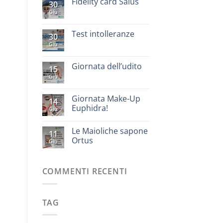
Fidelity card Salus
30
Giu
Test intolleranze
30
Giu
Giornata dell’udito
15
Giu
Giornata Make-Up
14
Euphidra!
Giu
Le Maioliche sapone
11
Ortus
Giu
COMMENTI RECENTI
TAG