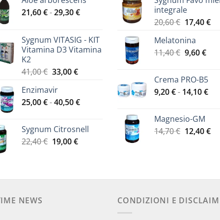
Aloe arborescens
Sygnum Favo mie
integrale
Fascia
21,60
€
-
29,30
€
Il
Il
di
20,60
€
17,40
€
prezzo
pr
prezzo:
Sygnum VITASIG - KIT
Melatonina
originale
at
da
Vitamina D3 Vitamina
Il
Il
11,40
€
era:
9,60
€
è:
21,60 €
K2
prezzo
pre
20,60 €.
17
a
Il
Il
41,00
€
33,00
€
originale
att
29,30 €
Crema PRO-B5
prezzo
prezzo
era:
è:
Enzimavir
Fas
originale
attuale
9,20
€
-
14,10
€
11,40 €.
9,60
Fascia
di
25,00
€
-
era:
40,50
€
è:
di
pre
41,00 €.
33,00 €.
Magnesio-GM
prezzo:
da
Sygnum Citrosnell
Il
Il
14,70
€
12,40
€
da
9,2
Il
Il
prezzo
pr
22,40
€
19,00
€
25,00 €
a
prezzo
prezzo
originale
at
a
14,
originale
attuale
era:
è:
40,50 €
era:
è:
14,70 €.
12
22,40 €.
19,00 €.
TIME NEWS
CONDIZIONI E DISCLAIM