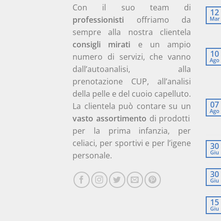
Con il suo team di
12
professionisti
offriamo da
Mar
sempre alla nostra clientela
consigli mirati
e un ampio
10
numero di servizi, che vanno
Ago
dall’autoanalisi, alla
prenotazione CUP, all’analisi
della pelle e del cuoio capelluto.
07
La clientela può contare su un
Ago
vasto assortimento
di prodotti
per la prima infanzia, per
celiaci, per sportivi e per l’igene
30
Giu
personale.
30
Giu
15
Giu