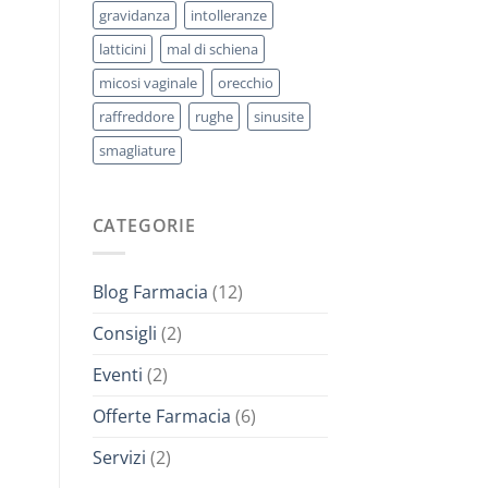
gravidanza
intolleranze
latticini
mal di schiena
micosi vaginale
orecchio
raffreddore
rughe
sinusite
smagliature
CATEGORIE
Blog Farmacia
(12)
Consigli
(2)
Eventi
(2)
Offerte Farmacia
(6)
Servizi
(2)