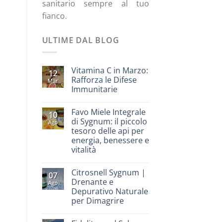
sanitario sempre al tuo
fianco.
ULTIME DAL BLOG
Vitamina C in Marzo:
12
Rafforza le Difese
Mar
Immunitarie
Favo Miele Integrale
10
di Sygnum: il piccolo
Ago
tesoro delle api per
energia, benessere e
vitalità
Citrosnell Sygnum |
07
Drenante e
Ago
Depurativo Naturale
per Dimagrire