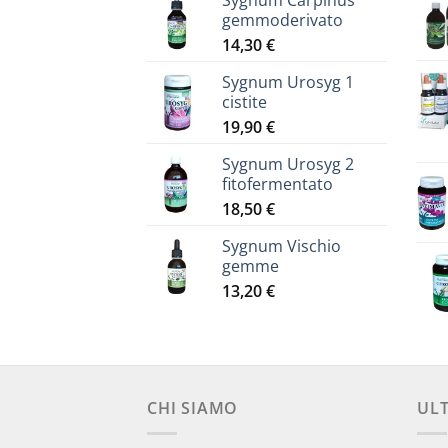
Sygnum Carpinus
gemmoderivato
14,30
€
Sygnum Urosyg 1
cistite
19,90
€
Sygnum Urosyg 2
fitofermentato
18,50
€
Sygnum Vischio
gemme
13,20
€
CHI SIAMO
UL