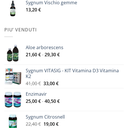
Sygnum Vischio gemme
13,20
€
PIU’ VENDUTI
Aloe arborescens
Fascia
21,60
€
-
29,30
€
di
prezzo:
Sygnum VITASIG - KIT Vitamina D3 Vitamina
da
K2
21,60 €
Il
Il
41,00
€
33,00
€
a
prezzo
prezzo
29,30 €
Enzimavir
originale
attuale
Fascia
25,00
€
-
era:
40,50
€
è:
di
41,00 €.
33,00 €.
prezzo:
Sygnum Citrosnell
da
Il
Il
22,40
€
19,00
€
25,00 €