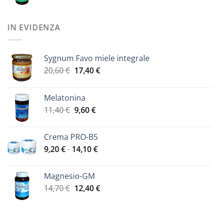
prezzo
prezzo
a
originale
attuale
40,50 €
era:
è:
IN EVIDENZA
22,40 €.
19,00 €.
Sygnum Favo miele integrale
Il
Il
20,60
€
17,40
€
prezzo
prezzo
originale
attuale
Melatonina
era:
è:
Il
Il
11,40
€
9,60
€
20,60 €.
17,40 €.
prezzo
prezzo
originale
attuale
Crema PRO-B5
era:
è:
Fascia
9,20
€
-
14,10
€
11,40 €.
9,60 €.
di
prezzo:
Magnesio-GM
da
Il
Il
14,70
€
12,40
€
9,20 €
prezzo
prezzo
a
originale
attuale
14,10 €
era:
è: