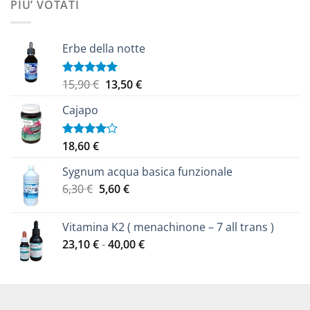
PIU’ VOTATI
14,70 €.
12,40 €.
Erbe della notte
Il
Il
15,90
€
13,50
€
Valutato
5.00
su 5
prezzo
prezzo
Cajapo
originale
attuale
era:
è:
15,90 €.
13,50 €.
18,60
€
Valutato
4.00
su
5
Sygnum acqua basica funzionale
Il
Il
6,30
€
5,60
€
prezzo
prezzo
originale
attuale
Vitamina K2 ( menachinone – 7 all trans )
era:
è:
Fascia
23,10
€
-
40,00
€
6,30 €.
5,60 €.
di
prezzo:
da
23,10 €