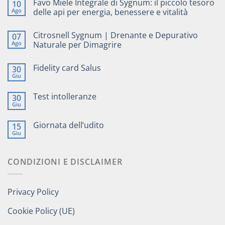
Favo Miele Integrale di Sygnum: il piccolo tesoro
10
Ago
delle api per energia, benessere e vitalità
Citrosnell Sygnum | Drenante e Depurativo
07
Ago
Naturale per Dimagrire
Fidelity card Salus
30
Giu
Test intolleranze
30
Giu
Giornata dell’udito
15
Giu
CONDIZIONI E DISCLAIMER
Privacy Policy
Cookie Policy (UE)