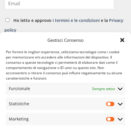
Ho letto e approvo
i termini e le condizioni
e la
Privacy
policy
Gestisci Consenso
ISCRIVITI
Per fornire le migliori esperienze, utilizziamo tecnologie come i cookie
per memorizzare e/o accedere alle informazioni del dispositivo. Il
consenso a queste tecnologie ci permetterà di elaborare dati come il
comportamento di navigazione o ID unici su questo sito. Non
acconsentire o ritirare il consenso può influire negativamente su alcune
caratteristiche e funzioni.
Funzionale
Sempre attivo
APPARATO CARDIO VASCOLARE
APPARATO GINECOLOGICO
APPARATO OSTEO ARTICOLARE
APPARATO RESPIRATORIO
Statistiche
Statisti
APPARATO URINARIO
COVID E LONG COVID
DIFESE IMMUNITARIE
DIMAGRANTI E DRENANTI
EPIDERMIDE
FEGATO
NUOVE FORMULAZIONI
SINDROME METABOLICA
Marketing
SISTEMA NERVOSO
SPORT
STOMACO E INTESTINO
Marketi
TONICI E RIMINERALIZZANTI
TUTTI I PRODOTTI
VISTA