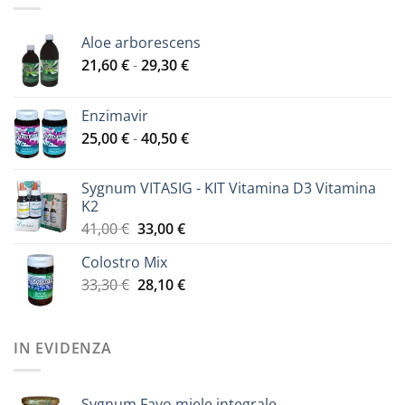
Aloe arborescens
Fascia
21,60
€
-
29,30
€
di
prezzo:
Enzimavir
da
Fascia
25,00
€
-
40,50
€
21,60 €
di
a
prezzo:
29,30 €
Sygnum VITASIG - KIT Vitamina D3 Vitamina
da
K2
25,00 €
Il
Il
41,00
€
33,00
€
a
prezzo
prezzo
40,50 €
Colostro Mix
originale
attuale
Il
Il
33,30
€
era:
28,10
€
è:
prezzo
prezzo
41,00 €.
33,00 €.
originale
attuale
era:
è:
IN EVIDENZA
33,30 €.
28,10 €.
Sygnum Favo miele integrale