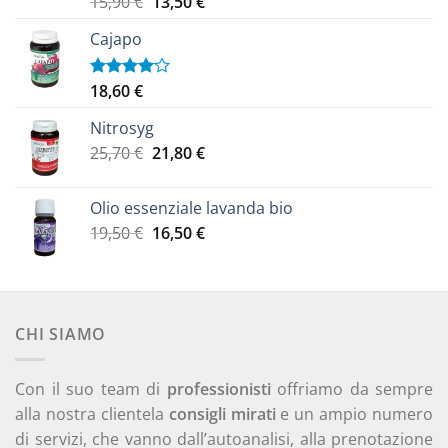
Il
Il
15,90
€
13,50
€
5.00
su 5
prezzo
prezzo
Cajapo
originale
attuale
era:
è:
15,90 €.
13,50 €.
18,60
€
Valutato
4.00
su
5
Nitrosyg
Il
Il
25,70
€
21,80
€
prezzo
prezzo
originale
attuale
Olio essenziale lavanda bio
era:
è:
Il
Il
19,50
€
16,50
€
25,70 €.
21,80 €.
prezzo
prezzo
originale
attuale
era:
è:
19,50 €.
16,50 €.
CHI SIAMO
Con il suo team di
professionisti
offriamo da sempre
alla nostra clientela
consigli mirati
e un ampio numero
di servizi, che vanno dall’autoanalisi, alla prenotazione