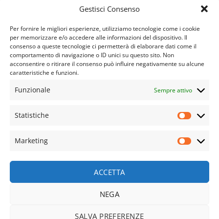
Gestisci Consenso
ISCRIVITI
Per fornire le migliori esperienze, utilizziamo tecnologie come i cookie
per memorizzare e/o accedere alle informazioni del dispositivo. Il
consenso a queste tecnologie ci permetterà di elaborare dati come il
comportamento di navigazione o ID unici su questo sito. Non
acconsentire o ritirare il consenso può influire negativamente su alcune
caratteristiche e funzioni.
Funzionale
Sempre attivo
APPARATO CARDIO VASCOLARE
APPARATO GINECOLOGICO
APPARATO OSTEO ARTICOLARE
APPARATO RESPIRATORIO
Statistiche
Statisti
APPARATO URINARIO
COVID E LONG COVID
DIFESE IMMUNITARIE
DIMAGRANTI E DRENANTI
EPIDERMIDE
FEGATO
NUOVE FORMULAZIONI
SINDROME METABOLICA
Marketing
SISTEMA NERVOSO
SPORT
STOMACO E INTESTINO
Marketi
TONICI E RIMINERALIZZANTI
TUTTI I PRODOTTI
VISTA
© Copyright 2023- 2025 | Farmacia Salus SAS di Portalupi
ACCETTA
Pierluisa e C. – P.IVA e C.F. 11589610010 | Tutti I diritti sono
riservati |
NEGA
Web Design by2026 ©
Way Solutions srls
SALVA PREFERENZE