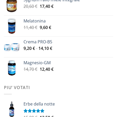
Il
Il
20,60
€
17,40
€
prezzo
prezzo
originale
attuale
Melatonina
era:
è:
Il
Il
11,40
€
9,60
€
20,60 €.
17,40 €.
prezzo
prezzo
originale
attuale
Crema PRO-B5
era:
è:
Fascia
9,20
€
-
14,10
€
11,40 €.
9,60 €.
di
prezzo:
Magnesio-GM
da
Il
Il
14,70
€
12,40
€
9,20 €
prezzo
prezzo
a
originale
attuale
14,10 €
era:
è:
PIU’ VOTATI
14,70 €.
12,40 €.
Erbe della notte
Valutato