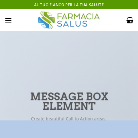
Salta
AL TUO FIANCO PER LA TUA SALUTE
ai
contenuti
MESSAGE BOX
ELEMENT
Create beautiful Call to Action areas.