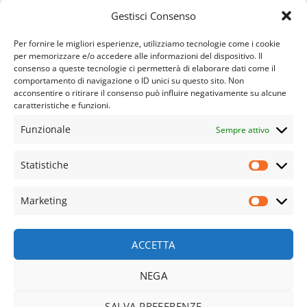
Gestisci Consenso
ISCRIVITI
Per fornire le migliori esperienze, utilizziamo tecnologie come i cookie
per memorizzare e/o accedere alle informazioni del dispositivo. Il
consenso a queste tecnologie ci permetterà di elaborare dati come il
comportamento di navigazione o ID unici su questo sito. Non
acconsentire o ritirare il consenso può influire negativamente su alcune
caratteristiche e funzioni.
Funzionale
Sempre attivo
APPARATO CARDIO VASCOLARE
APPARATO GINECOLOGICO
APPARATO OSTEO ARTICOLARE
APPARATO RESPIRATORIO
Statistiche
Statisti
APPARATO URINARIO
COVID E LONG COVID
DIFESE IMMUNITARIE
DIMAGRANTI E DRENANTI
EPIDERMIDE
FEGATO
NUOVE FORMULAZIONI
SINDROME METABOLICA
Marketing
SISTEMA NERVOSO
SPORT
STOMACO E INTESTINO
Marketi
TONICI E RIMINERALIZZANTI
TUTTI I PRODOTTI
VISTA
© Copyright 2023- 2025 | Farmacia Salus SAS di Portalupi
ACCETTA
Pierluisa e C. – P.IVA e C.F. 11589610010 | Tutti I diritti sono
riservati |
NEGA
Web Design by2026 ©
Way Solutions srls
SALVA PREFERENZE