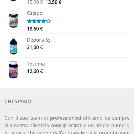
Il
Il
15,90
€
13,50
€
Valutato
5.00
su 5
prezzo
prezzo
Cajapo
originale
attuale
era:
è:
15,90 €.
13,50 €.
18,60
€
Valutato
4.00
su
5
Depura-Sy
21,00
€
Tecoma
12,60
€
CHI SIAMO
Con il suo team di
professionisti
offriamo da sempre
alla nostra clientela
consigli mirati
e un ampio numero
di servizi, che vanno dall’autoanalisi, alla prenotazione