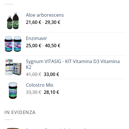
Aloe arborescens
Fascia
21,60
€
-
29,30
€
di
prezzo:
Enzimavir
da
Fascia
25,00
€
-
40,50
€
21,60 €
di
a
prezzo:
29,30 €
Sygnum VITASIG - KIT Vitamina D3 Vitamina
da
K2
25,00 €
Il
Il
41,00
€
33,00
€
a
prezzo
prezzo
40,50 €
Colostro Mix
originale
attuale
Il
Il
33,30
€
era:
28,10
€
è:
prezzo
prezzo
41,00 €.
33,00 €.
originale
attuale
era:
è:
IN EVIDENZA
33,30 €.
28,10 €.