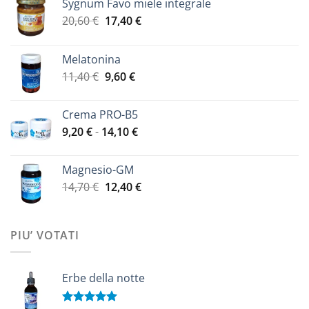
Sygnum Favo miele integrale
Il
Il
20,60
€
17,40
€
prezzo
prezzo
originale
attuale
Melatonina
era:
è:
Il
Il
11,40
€
9,60
€
20,60 €.
17,40 €.
prezzo
prezzo
originale
attuale
Crema PRO-B5
era:
è:
Fascia
9,20
€
-
14,10
€
11,40 €.
9,60 €.
di
prezzo:
Magnesio-GM
da
Il
Il
14,70
€
12,40
€
9,20 €
prezzo
prezzo
a
originale
attuale
14,10 €
era:
è:
PIU’ VOTATI
14,70 €.
12,40 €.
Erbe della notte