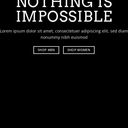
NOTHING IS
C
IMPOSSIBLE
T
ipsum dolor sit amet, consectetuer adipiscing elit, sed diam
Lorem 
nonummy nibh euismod
nonum
SHOP MEN
SHOP WOMEN
SHO