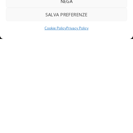
NEGA
SALVA PREFERENZE
Cookie Policy
Privacy Policy
Free Shipping all products above 99$
New products added everyday
Free Shipping all products above 99$
FEATURED PRODUCTS